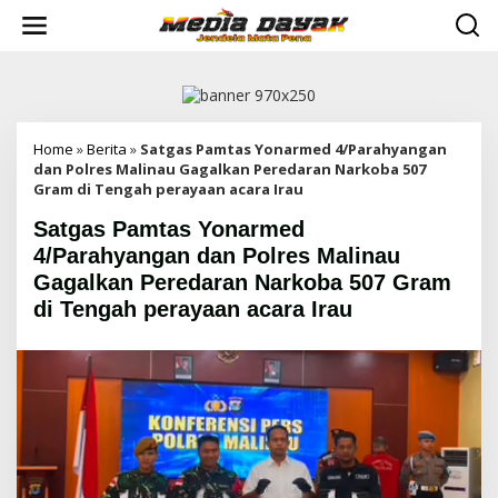
L
e
w
a
t
i
k
e
Home
»
Berita
»
Satgas Pamtas Yonarmed 4/Parahyangan
k
dan Polres Malinau Gagalkan Peredaran Narkoba 507
o
Gram di Tengah perayaan acara Irau
n
Satgas Pamtas Yonarmed
t
e
4/Parahyangan dan Polres Malinau
n
Gagalkan Peredaran Narkoba 507 Gram
di Tengah perayaan acara Irau