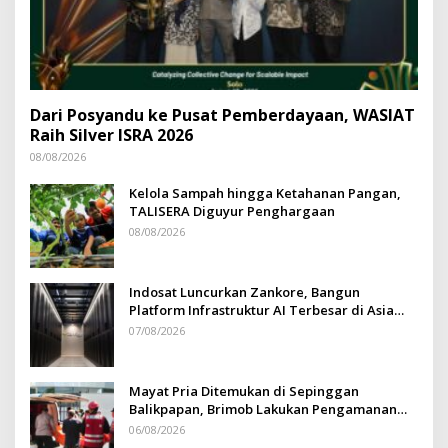
Dari Posyandu ke Pusat Pemberdayaan, WASIAT
Raih Silver ISRA 2026
08/08/2026
Kelola Sampah hingga Ketahanan Pangan,
TALISERA Diguyur Penghargaan
08/08/2026
Indosat Luncurkan Zankore, Bangun
Platform Infrastruktur AI Terbesar di Asia
Tenggara
07/08/2026
Mayat Pria Ditemukan di Sepinggan
Balikpapan, Brimob Lakukan Pengamanan
TKP
06/08/2026