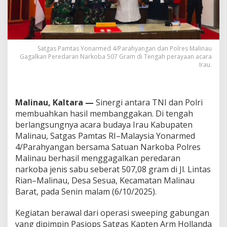
Satgas Pamtas Yonarmed 4/Parahyangan dan Polres Malinau
Gagalkan Peredaran Narkoba 507 Gram di Tengah perayaan acara
Irau.
Malinau, Kaltara —
Sinergi antara TNI dan Polri
membuahkan hasil membanggakan. Di tengah
berlangsungnya acara budaya Irau Kabupaten
Malinau, Satgas Pamtas RI–Malaysia Yonarmed
4/Parahyangan bersama Satuan Narkoba Polres
Malinau berhasil menggagalkan peredaran
narkoba jenis sabu seberat 507,08 gram di Jl. Lintas
Rian–Malinau, Desa Sesua, Kecamatan Malinau
Barat, pada Senin malam (6/10/2025).
Kegiatan berawal dari operasi sweeping gabungan
yang dipimpin Pasiops Satgas Kapten Arm Hollanda