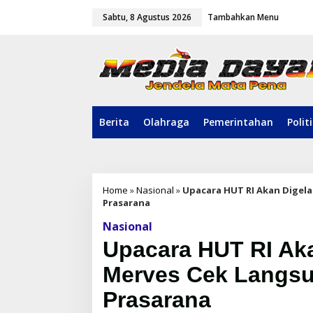
L
Sabtu, 8 Agustus 2026
Tambahkan Menu
e
w
a
t
i
k
e
k
o
Berita
Olahraga
Pemerintahan
Polit
n
t
e
n
Home
»
Nasional
»
Upacara HUT RI Akan Digel
Prasarana
Nasional
Upacara HUT RI Aka
Merves Cek Langs
Prasarana