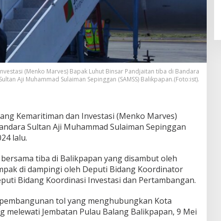
nvestasi (Menko Marves) Bapak Luhut Binsar Pandjaitan tiba di Bandara
Sultan Aji Muhammad Sulaiman Sepinggan (SAMSS) Balikpapan.(Foto:ist).
ang Kemaritiman dan Investasi (Menko Marves)
 Bandara Sultan Aji Muhammad Sulaiman Sepinggan
24 lalu.
bersama tiba di Balikpapan yang disambut oleh
mpak di dampingi oleh Deputi Bidang Koordinator
eputi Bidang Koordinasi Investasi dan Pertambangan.
k pembangunan tol yang menghubungkan Kota
g melewati Jembatan Pulau Balang Balikpapan, 9 Mei