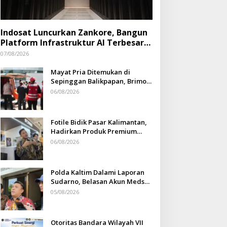
Indosat Luncurkan Zankore, Bangun
Platform Infrastruktur AI Terbesar
di Asia Tenggara
07/08/2026
Mayat Pria Ditemukan di
Sepinggan Balikpapan, Brimob
Lakukan Pengamanan TKP
06/08/2026
Fotile Bidik Pasar Kalimantan,
Hadirkan Produk Premium
Yang Makin Terjangkau
06/08/2026
Polda Kaltim Dalami Laporan
Sudarno, Belasan Akun Medsos
Masih Tahap Penyelidikan
05/08/2026
Otoritas Bandara Wilayah VII