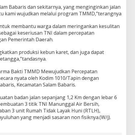
am Babaris dan sekitarnya, yang menginginkan jalan
a itu kami wujudkan melalui program TMMD,”terangnya
 untuk membantu warga dalam meringankan kesulitan
 sebagai keseriusan TNI dalam percepatan
an Pemerintah Daerah.
gkatkan produksi kebun karet, dan juga dapat
tetangga,”tandasnya.
harma Bakti TMMD Mewujudkan Percepatan
secara nyata oleh Kodim 1010/Tapin dengan
baris, Kecamatan Salam Babaris.
uatan badan jalan sepanjang 1,2 Km dengan lebar 6
embuatan 3 titik TNI Manunggal Air Bersih,
an 3 unit Rumah Tidak Layak Huni (RTLH),
uluhan yang menjadi sasaran non fisiknya.(W/j).