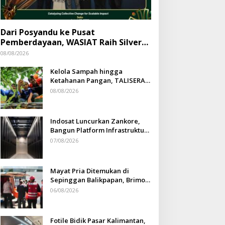
Dari Posyandu ke Pusat
Pemberdayaan, WASIAT Raih Silver
ISRA 2026
08/08/2026
Kelola Sampah hingga
Ketahanan Pangan, TALISERA
Diguyur Penghargaan
08/08/2026
Indosat Luncurkan Zankore,
Bangun Platform Infrastruktur
AI Terbesar di Asia Tenggara
07/08/2026
Mayat Pria Ditemukan di
Sepinggan Balikpapan, Brimob
Lakukan Pengamanan TKP
06/08/2026
Fotile Bidik Pasar Kalimantan,