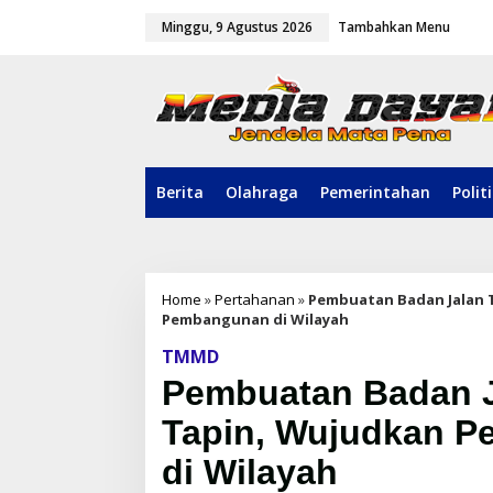
L
Minggu, 9 Agustus 2026
Tambahkan Menu
e
w
a
t
i
k
e
k
o
Berita
Olahraga
Pemerintahan
Polit
n
t
e
n
Home
»
Pertahanan
»
Pembuatan Badan Jalan 
Pembangunan di Wilayah
TMMD
Pembuatan Badan 
Tapin, Wujudkan P
di Wilayah