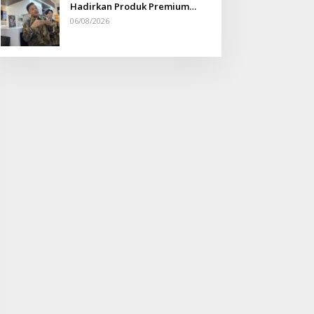
Hadirkan Produk Premium
Yang Makin Terjangkau
06/08/2026