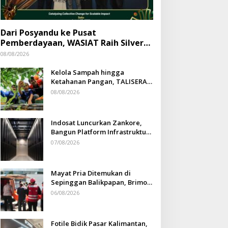
Dari Posyandu ke Pusat
Pemberdayaan, WASIAT Raih Silver
ISRA 2026
08/08/2026
Kelola Sampah hingga
Ketahanan Pangan, TALISERA
Diguyur Penghargaan
08/08/2026
Indosat Luncurkan Zankore,
Bangun Platform Infrastruktur
AI Terbesar di Asia Tenggara
07/08/2026
Mayat Pria Ditemukan di
Sepinggan Balikpapan, Brimob
Lakukan Pengamanan TKP
06/08/2026
Fotile Bidik Pasar Kalimantan,