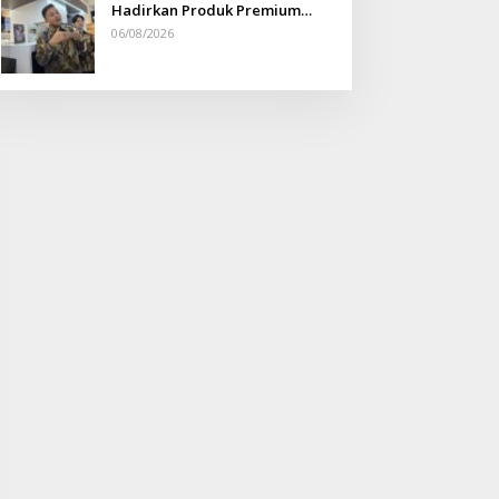
Hadirkan Produk Premium
Yang Makin Terjangkau
06/08/2026