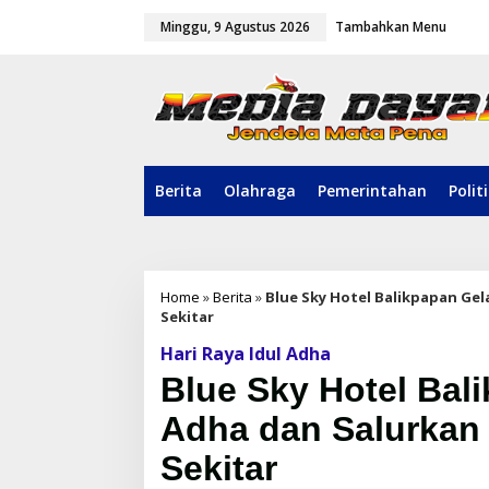
L
Minggu, 9 Agustus 2026
Tambahkan Menu
e
w
a
t
i
k
e
k
o
Berita
Olahraga
Pemerintahan
Polit
n
t
e
n
Home
»
Berita
»
Blue Sky Hotel Balikpapan Ge
Sekitar
Hari Raya Idul Adha
Blue Sky Hotel Bali
Adha dan Salurkan
Sekitar