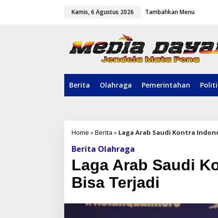
L
Kamis, 6 Agustus 2026
Tambahkan Menu
e
w
a
t
i
k
e
k
o
Berita
Olahraga
Pemerintahan
Polit
n
t
e
n
Home
»
Berita
»
Laga Arab Saudi Kontra Indone
Berita Olahraga
Laga Arab Saudi Ko
Bisa Terjadi