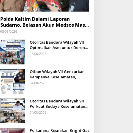
Polda Kaltim Dalami Laporan
Sudarno, Belasan Akun Medsos Masih
Tahap Penyelidikan
05/08/2026
Otoritas Bandara Wilayah VII
Optimalkan Aset untuk Dorong
Ekonomi Warga Sepinggan
05/08/2026
Otban Wilayah VII Gencarkan
Kampanye Keselamatan,
Ferdinan Nurdin: Budaya
04/08/2026
Safety Harus Jadi Komitmen
Bersama
Otoritas Bandara Wilayah VII
Perkuat Budaya Keselamatan
Penerbangan
04/08/2026
Pertamina Resmikan Bright Gas