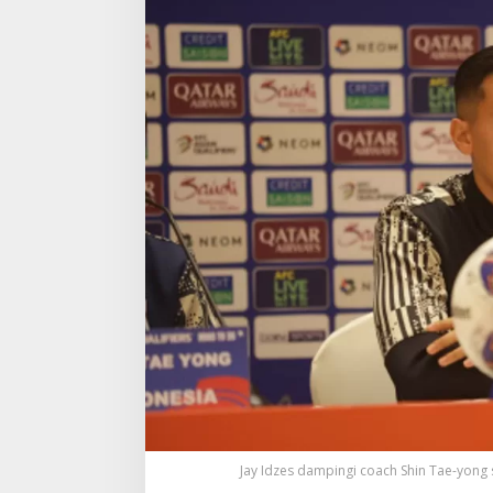
Jay Idzes dampingi coach Shin Tae-yong 