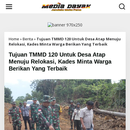
L
e
w
a
t
i
k
e
Home
»
Berita
»
Tujuan TMMD 120 Untuk Desa Atap Menuju
k
Relokasi, Kades Minta Warga Berikan Yang Terbaik
o
Tujuan TMMD 120 Untuk Desa Atap
n
t
Menuju Relokasi, Kades Minta Warga
e
Berikan Yang Terbaik
n