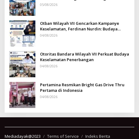
Sepinggan
05/08/2026
Otban Wilayah VII Gencarkan Kampanye
Keselamatan, Ferdinan Nurdin: Budaya
Safety Harus Jadi Komitmen Bersama
04/08/2026
Otoritas Bandara Wilayah VII Perkuat Budaya
Keselamatan Penerbangan
04/08/2026
Pertamina Resmikan Bright Gas Drive Thru
Pertama di Indonesia
04/08/2026
Mediadayak@2023
Terms of Service
Indeks Berita