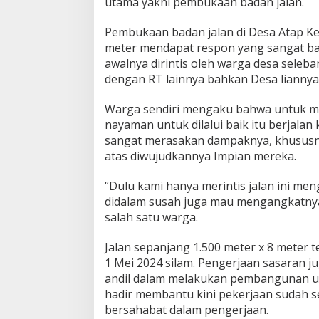
utama yakni pembukaan badan jalan.
Pembukaan badan jalan di Desa Atap K
meter mendapat respon yang sangat bai
awalnya dirintis oleh warga desa seleba
dengan RT lainnya bahkan Desa liannya
Warga sendiri mengaku bahwa untuk me
nayaman untuk dilalui baik itu berjala
sangat merasakan dampaknya, khususny
atas diwujudkannya Impian mereka.
“Dulu kami hanya merintis jalan ini me
didalam susah juga mau mengangkatnya 
salah satu warga.
Jalan sepanjang 1.500 meter x 8 meter
1 Mei 2024 silam. Pengerjaan sasaran j
andil dalam melakukan pembangunan un
hadir membantu kini pekerjaan sudah s
bersahabat dalam pengerjaan.