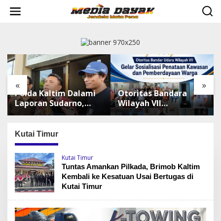
L
e
w
a
t
i
k
e
k
«
»
o
Polda Kaltim Dalami
Otoritas Bandara
n
t
Laporan Sudarno,
Wilayah VII
e
Belasan Akun Medsos
Optimalkan Aset
n
Masih Tahap
untuk Dorong
Penyelidikan
Ekonomi Warga
Kutai Timur
Sepinggan
Kutai Timur
Tuntas Amankan Pilkada, Brimob Kaltim
Kembali ke Kesatuan Usai Bertugas di
Kutai Timur