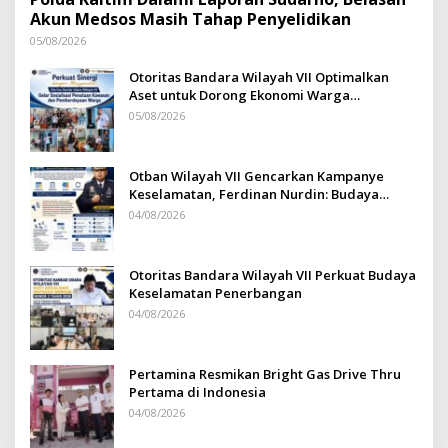
Akun Medsos Masih Tahap Penyelidikan
05/08/2026
Otoritas Bandara Wilayah VII Optimalkan
Aset untuk Dorong Ekonomi Warga
Sepinggan
05/08/2026
Otban Wilayah VII Gencarkan Kampanye
Keselamatan, Ferdinan Nurdin: Budaya
Safety Harus Jadi Komitmen Bersama
04/08/2026
Otoritas Bandara Wilayah VII Perkuat Budaya
Keselamatan Penerbangan
04/08/2026
Pertamina Resmikan Bright Gas Drive Thru
Pertama di Indonesia
04/08/2026