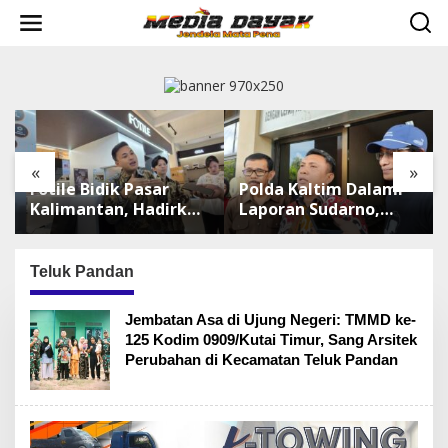
L
e
w
a
t
i
k
e
k
«
»
o
Fotile Bidik Pasar
Polda Kaltim Dalami
n
t
Kalimantan, Hadirkan
Laporan Sudarno,
e
Produk Premium
Belasan Akun Medsos
n
Yang Makin
Masih Tahap
Terjangkau
Penyelidikan
Teluk Pandan
Jembatan Asa di Ujung Negeri: TMMD ke-
125 Kodim 0909/Kutai Timur, Sang Arsitek
Perubahan di Kecamatan Teluk Pandan