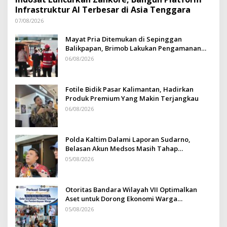
Infrastruktur AI Terbesar di Asia Tenggara
07/08/2026
Mayat Pria Ditemukan di Sepinggan
Balikpapan, Brimob Lakukan Pengamanan
TKP
06/08/2026
Fotile Bidik Pasar Kalimantan, Hadirkan
Produk Premium Yang Makin Terjangkau
06/08/2026
Polda Kaltim Dalami Laporan Sudarno,
Belasan Akun Medsos Masih Tahap
Penyelidikan
05/08/2026
Otoritas Bandara Wilayah VII Optimalkan
Aset untuk Dorong Ekonomi Warga
Sepinggan
05/08/2026