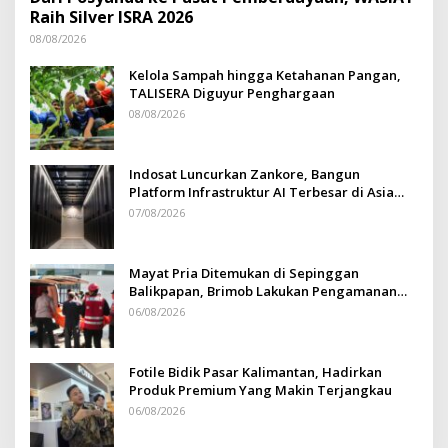
Raih Silver ISRA 2026
08/08/2026
Kelola Sampah hingga Ketahanan Pangan,
TALISERA Diguyur Penghargaan
08/08/2026
Indosat Luncurkan Zankore, Bangun
Platform Infrastruktur AI Terbesar di Asia
Tenggara
07/08/2026
Mayat Pria Ditemukan di Sepinggan
Balikpapan, Brimob Lakukan Pengamanan
TKP
06/08/2026
Fotile Bidik Pasar Kalimantan, Hadirkan
Produk Premium Yang Makin Terjangkau
06/08/2026