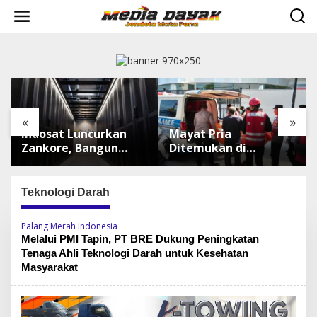
L
e
w
a
t
i
k
e
k
«
»
o
Indosat Luncurkan
Mayat Pria
n
t
Zankore, Bangun
Ditemukan di
e
Platform
Sepinggan
n
Infrastruktur AI
Balikpapan, Brimob
Terbesar di Asia
Lakukan
Teknologi Darah
Tenggara
Pengamanan TKP
Palang Merah Indonesia
Melalui PMI Tapin, PT BRE Dukung Peningkatan
Tenaga Ahli Teknologi Darah untuk Kesehatan
Masyarakat