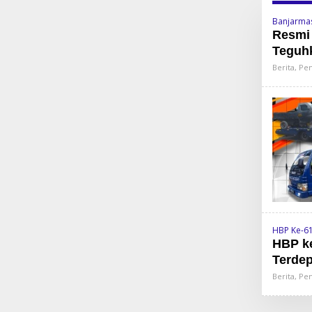
Banjarma
Resmi 
Teguh
Berita
,
Pem
HBP Ke-6
HBP ke
Terdep
Berita
,
Pem