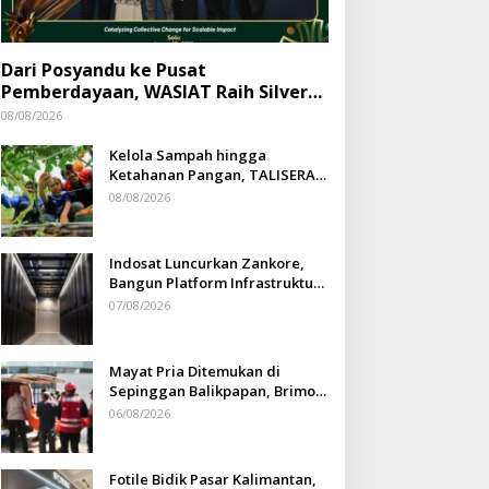
Dari Posyandu ke Pusat
Pemberdayaan, WASIAT Raih Silver
ISRA 2026
08/08/2026
Kelola Sampah hingga
Ketahanan Pangan, TALISERA
Diguyur Penghargaan
08/08/2026
Indosat Luncurkan Zankore,
Bangun Platform Infrastruktur
AI Terbesar di Asia Tenggara
07/08/2026
Mayat Pria Ditemukan di
Sepinggan Balikpapan, Brimob
Lakukan Pengamanan TKP
06/08/2026
Fotile Bidik Pasar Kalimantan,