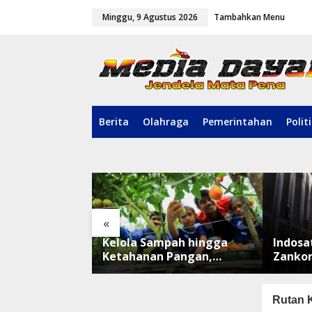
L
Minggu, 9 Agustus 2026
Tambahkan Menu
e
w
a
t
i
k
e
k
o
Berita
Olahraga
Pemerintahan
Polit
n
t
e
n
«
du ke Pusat
Kelola Sampah hingga
Indosa
an, WASIAT
Ketahanan Pangan,
Zankor
ISRA 2026
TALISERA Diguyur
Platfo
Penghargaan
Terbes
Rutan K