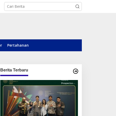
er
Pertahanan
Berita Terbaru
otile Bidik Pasar
Dari Posyandu ke Pusat
alimantan, Hadirkan
Pemberdayaan, WASIAT
roduk Premium Yang
Raih Silver ISRA 2026
akin Terjangkau