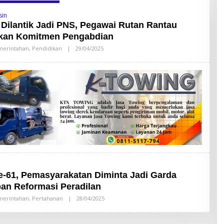
sin
Dilantik Jadi PNS, Pegawai Rutan Rantau
kan Komitmen Pengabdian
erintahan
,
Pendidikan
|
29/04/2025
O
L
E
H
S
A
N
D
Y
L
A
T
O
R
1
-61, Pemasyarakatan Diminta Jadi Garda
an Reformasi Peradilan
erintahan
,
Pertahanan
|
28/04/2025
O
L
E
H