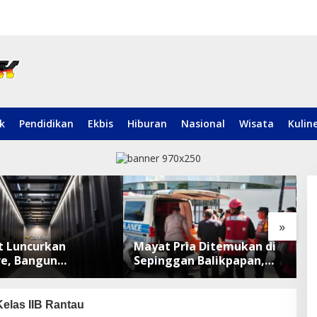
ik
Pendidikan
Ekbis
Hiburan
Nasional
Wisata
Kulin
»
t Luncurkan
Mayat Pria Ditemukan di
F
e, Bangun
Sepinggan Balikpapan,
K
rm Infrastruktur AI
Brimob Lakukan
P
ar di Asia Tenggara
Pengamanan TKP
M
elas IIB Rantau