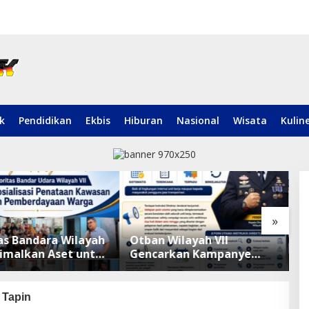
ik
Pendidikan
Ekbis
Hiburan
Nasional
Wisata
Kulin
»
as Bandara Wilayah
Otban Wilayah VII
M
timalkan Aset untuk
Gencarkan Kampanye
S
g Ekonomi Warga
Keselamatan, Ferdinan
B
ggan
Nurdin: Budaya Safety
P
Harus Jadi Komitmen
 Tapin
Bersama