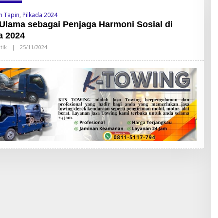
n Tapin
,
Pilkada 2024
Ulama sebagai Penjaga Harmoni Sosial di
a 2024
tik
|
25/11/2024
O
L
E
H
S
A
N
D
Y
L
A
T
O
R