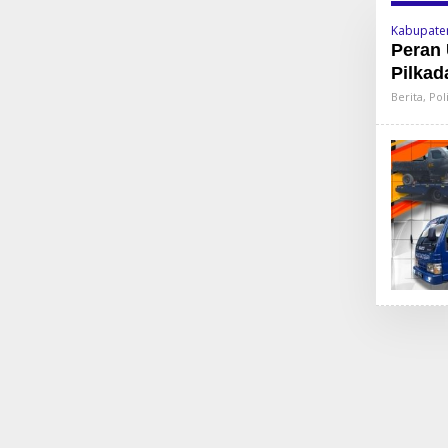
Kabupate
Peran 
Pilkad
Berita
,
Poli