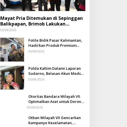
Mayat Pria Ditemukan di Sepinggan
Balikpapan, Brimob Lakukan
Pengamanan TKP
06/08/2026
Fotile Bidik Pasar Kalimantan,
Hadirkan Produk Premium
Yang Makin Terjangkau
06/08/2026
Polda Kaltim Dalami Laporan
Sudarno, Belasan Akun Medsos
Masih Tahap Penyelidikan
05/08/2026
Otoritas Bandara Wilayah VII
Optimalkan Aset untuk Dorong
Ekonomi Warga Sepinggan
05/08/2026
Otban Wilayah VII Gencarkan
Kampanye Keselamatan,