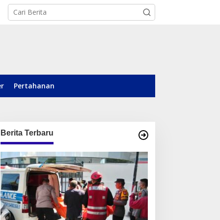
er
Pertahanan
Berita Terbaru
ayat Pria Ditemukan di
Fotile Bidik Pasar
epinggan Balikpapan,
Kalimantan, Hadirkan
rimob Lakukan
Produk Premium Yang
engamanan TKP
Makin Terjangkau