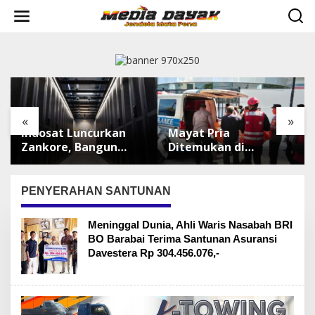
L
e
w
a
t
i
k
e
k
«
»
o
Indosat Luncurkan
Mayat Pria
n
t
Zankore, Bangun
Ditemukan di
e
Platform
Sepinggan
n
Infrastruktur AI
Balikpapan, Brimob
Terbesar di Asia
Lakukan
PENYERAHAN SANTUNAN
Tenggara
Pengamanan TKP
Meninggal Dunia, Ahli Waris Nasabah BRI
BO Barabai Terima Santunan Asuransi
Davestera Rp 304.456.076,-