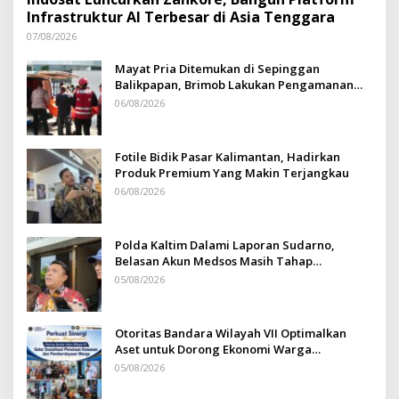
Infrastruktur AI Terbesar di Asia Tenggara
07/08/2026
Mayat Pria Ditemukan di Sepinggan
Balikpapan, Brimob Lakukan Pengamanan
TKP
06/08/2026
Fotile Bidik Pasar Kalimantan, Hadirkan
Produk Premium Yang Makin Terjangkau
06/08/2026
Polda Kaltim Dalami Laporan Sudarno,
Belasan Akun Medsos Masih Tahap
Penyelidikan
05/08/2026
Otoritas Bandara Wilayah VII Optimalkan
Aset untuk Dorong Ekonomi Warga
Sepinggan
05/08/2026