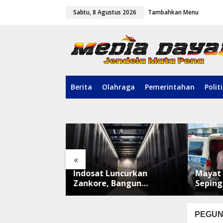
L
Sabtu, 8 Agustus 2026
Tambahkan Menu
e
w
a
t
i
k
e
k
o
Berita
Olahraga
Pemerintahan
Polit
n
t
e
n
«
pah hingga
Indosat Luncurkan
Mayat 
Pangan,
Zankore, Bangun
Seping
guyur
Platform Infrastruktur AI
Brimob
an
Terbesar di Asia Tenggara
Penga
PEGUN