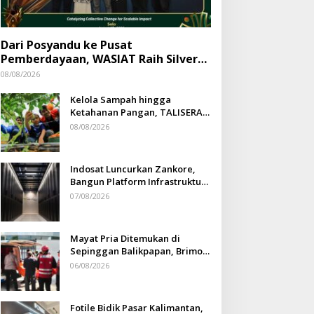
Dari Posyandu ke Pusat
Pemberdayaan, WASIAT Raih Silver
ISRA 2026
08/08/2026
Kelola Sampah hingga
Ketahanan Pangan, TALISERA
Diguyur Penghargaan
08/08/2026
Indosat Luncurkan Zankore,
Bangun Platform Infrastruktur
AI Terbesar di Asia Tenggara
07/08/2026
Mayat Pria Ditemukan di
Sepinggan Balikpapan, Brimob
Lakukan Pengamanan TKP
06/08/2026
Fotile Bidik Pasar Kalimantan,