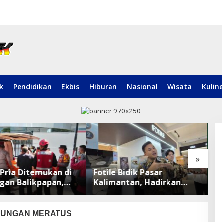
ik
Pendidikan
Ekbis
Hiburan
Nasional
Wisata
Kulin
»
Pria Ditemukan di
Fotile Bidik Pasar
D
gan Balikpapan,
Kalimantan, Hadirkan
P
 Lakukan
Produk Premium Yang
R
manan TKP
Makin Terjangkau
UNGAN MERATUS