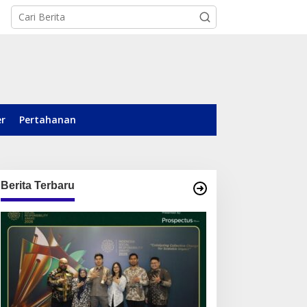
er
Pertahanan
Berita Terbaru
ari Posyandu ke Pusat
Kelola Sampah hingga
emberdayaan, WASIAT
Ketahanan Pangan,
aih Silver ISRA 2026
TALISERA Diguyur
Penghargaan