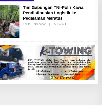
Tim Gabungan TNI-Polri Kawal
Pendistibusian Logistik ke
Pedalaman Meratus
Berita
,
Pertahanan
|
25/11/2024
O
L
E
H
A
D
M
I
N