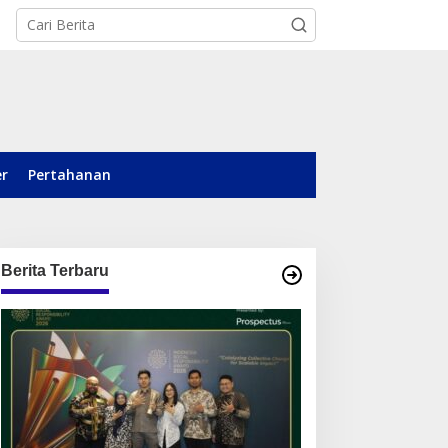
er
Pertahanan
Berita Terbaru
ari Posyandu ke Pusat
Kelola Sampah hingga
emberdayaan, WASIAT
Ketahanan Pangan,
aih Silver ISRA 2026
TALISERA Diguyur
Penghargaan