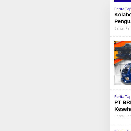
Berita Ta
Kolab
Pengua
Berita
,
Pem
Berita Ta
PT BR
Keseha
Berita
,
Pem