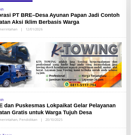
pin
orasi PT BRE–Desa Ayunan Papan Jadi Contoh
tan Aksi Iklim Berbasis Warga
erintahan
|
12/01/2026
O
L
E
H
S
A
N
D
Y
L
A
T
O
R
pin
E dan Puskesmas Lokpaikat Gelar Pelayanan
tan Gratis untuk Warga Tujuh Desa
erintahan
,
Pendidikan
|
20/10/2025
O
L
E
H