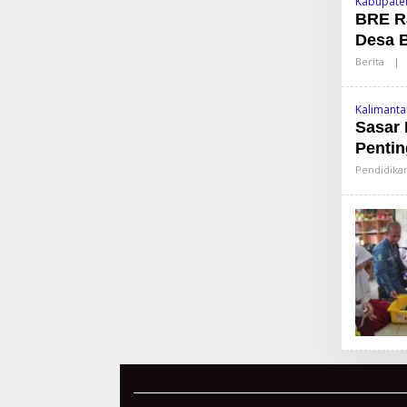
Kabupate
BRE Ra
Desa B
Berita
|
Kalimanta
Sasar 
Pentin
Pendidika