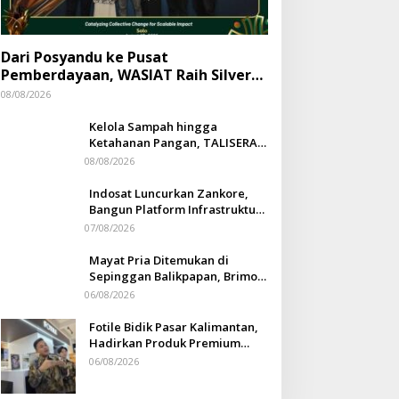
Dari Posyandu ke Pusat
Pemberdayaan, WASIAT Raih Silver
ISRA 2026
08/08/2026
Kelola Sampah hingga
Ketahanan Pangan, TALISERA
Diguyur Penghargaan
08/08/2026
Indosat Luncurkan Zankore,
Bangun Platform Infrastruktur
AI Terbesar di Asia Tenggara
07/08/2026
Mayat Pria Ditemukan di
Sepinggan Balikpapan, Brimob
Lakukan Pengamanan TKP
06/08/2026
Fotile Bidik Pasar Kalimantan,
Hadirkan Produk Premium
Yang Makin Terjangkau
06/08/2026