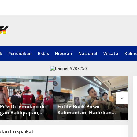
ik
Pendidikan
Ekbis
Hiburan
Nasional
Wisata
Kulin
»
Pria Ditemukan di
Fotile Bidik Pasar
D
gan Balikpapan,
Kalimantan, Hadirkan
P
 Lakukan
Produk Premium Yang
R
manan TKP
Makin Terjangkau
tan Lokpaikat