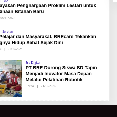
n Tapin
S
yakan Penghargaan Proklim Lestari untuk
A
N
inaan Bitahan Baru
D
Y
05/11/2024
O
L
L
A
E
T
H
O
n Selatan
S
R
Pelajar dan Masyarakat, BREcare Tekankan
A
N
gnya Hidup Sehat Sejak Dini
D
Y
n
|
26/10/2024
O
L
L
A
E
T
H
O
Era Digital
S
R
A
PT BRE Dorong Siswa SD Tapin
N
Menjadi Inovator Masa Depan
D
Y
Melalui Pelatihan Robotik
L
A
Berita
|
21/10/2024
O
T
L
O
E
R
H
S
A
N
D
Y