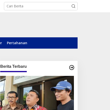
er
Pertahanan
Berita Terbaru
ertamina Resmikan
Polda Kaltim Dalami
right Gas Drive Thru
Laporan Sudarno, Belasan
ertama di Indonesia
Akun Medsos Masih Tahap
Penyelidikan