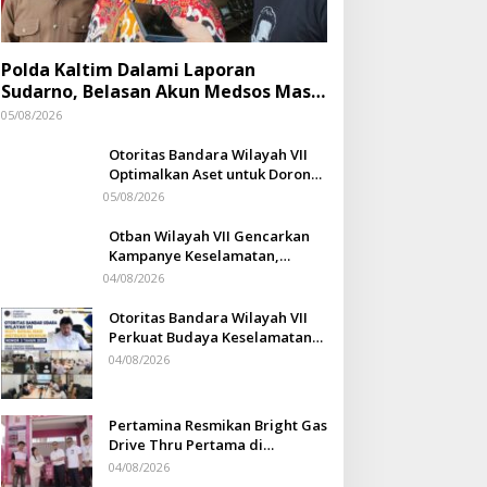
Polda Kaltim Dalami Laporan
Sudarno, Belasan Akun Medsos Masih
Tahap Penyelidikan
05/08/2026
Otoritas Bandara Wilayah VII
Optimalkan Aset untuk Dorong
Ekonomi Warga Sepinggan
05/08/2026
Otban Wilayah VII Gencarkan
Kampanye Keselamatan,
Ferdinan Nurdin: Budaya
04/08/2026
Safety Harus Jadi Komitmen
Bersama
Otoritas Bandara Wilayah VII
Perkuat Budaya Keselamatan
Penerbangan
04/08/2026
Pertamina Resmikan Bright Gas
Drive Thru Pertama di
Indonesia
04/08/2026