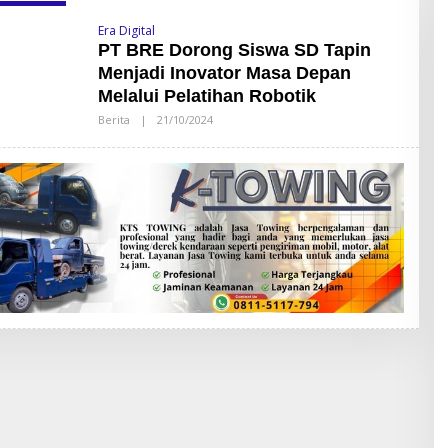
Era Digital
PT BRE Dorong Siswa SD Tapin
Menjadi Inovator Masa Depan
Melalui Pelatihan Robotik
Berita
|
21/10/2024
O
L
E
H
S
A
N
D
Y
L
A
T
O
R