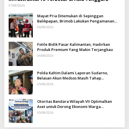
07/08/2026
Mayat Pria Ditemukan di Sepinggan
Balikpapan, Brimob Lakukan Pengamanan
TKP
06/08/2026
Fotile Bidik Pasar Kalimantan, Hadirkan
Produk Premium Yang Makin Terjangkau
06/08/2026
Polda Kaltim Dalami Laporan Sudarno,
Belasan Akun Medsos Masih Tahap
Penyelidikan
05/08/2026
Otoritas Bandara Wilayah VII Optimalkan
Aset untuk Dorong Ekonomi Warga
Sepinggan
05/08/2026