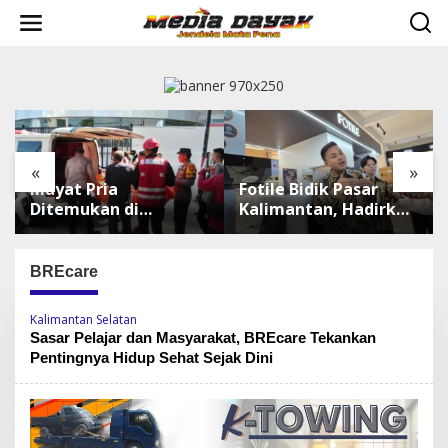
L
e
w
a
t
i
k
e
k
«
»
o
Mayat Pria
Fotile Bidik Pasar
n
t
Ditemukan di
Kalimantan, Hadirkan
e
Sepinggan
Produk Premium
n
Balikpapan, Brimob
Yang Makin
Lakukan
Terjangkau
BREcare
Pengamanan TKP
Kalimantan Selatan
Sasar Pelajar dan Masyarakat, BREcare Tekankan
Pentingnya Hidup Sehat Sejak Dini