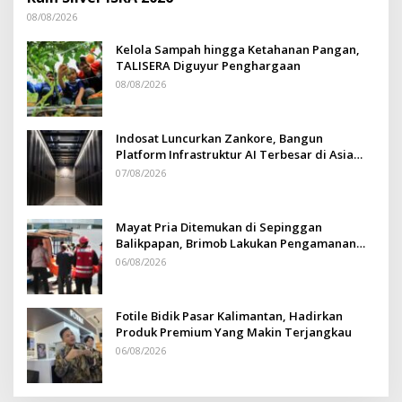
08/08/2026
Kelola Sampah hingga Ketahanan Pangan,
TALISERA Diguyur Penghargaan
08/08/2026
Indosat Luncurkan Zankore, Bangun
Platform Infrastruktur AI Terbesar di Asia
Tenggara
07/08/2026
Mayat Pria Ditemukan di Sepinggan
Balikpapan, Brimob Lakukan Pengamanan
TKP
06/08/2026
Fotile Bidik Pasar Kalimantan, Hadirkan
Produk Premium Yang Makin Terjangkau
06/08/2026