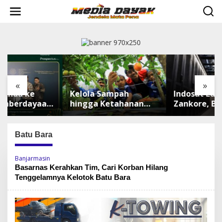
L
e
w
a
t
i
k
e
k
«
»
o
Kelola Sampah
Indosat Luncurkan
n
t
hingga Ketahanan
Zankore, Bangun
e
Pangan, TALISERA
Platform
n
Diguyur Penghargaan
Infrastruktur AI
Terbesar di Asia
Batu Bara
Tenggara
Banjarmasin
Basarnas Kerahkan Tim, Cari Korban Hilang
Tenggelamnya Kelotok Batu Bara