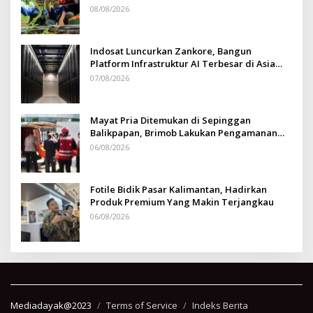
08/08/2026
Indosat Luncurkan Zankore, Bangun
Platform Infrastruktur AI Terbesar di Asia
Tenggara
07/08/2026
Mayat Pria Ditemukan di Sepinggan
Balikpapan, Brimob Lakukan Pengamanan
TKP
06/08/2026
Fotile Bidik Pasar Kalimantan, Hadirkan
Produk Premium Yang Makin Terjangkau
06/08/2026
Mediadayak@2023
Terms of Service
Indeks Berita