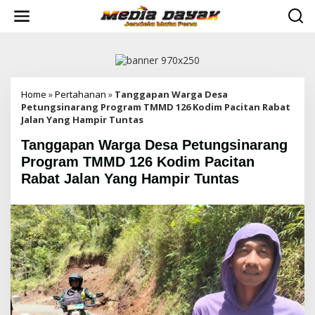
L
e
w
a
t
i
k
e
Home
»
Pertahanan
»
Tanggapan Warga Desa
k
Petungsinarang Program TMMD 126 Kodim Pacitan Rabat
o
Jalan Yang Hampir Tuntas
n
Tanggapan Warga Desa Petungsinarang
t
e
Program TMMD 126 Kodim Pacitan
n
Rabat Jalan Yang Hampir Tuntas