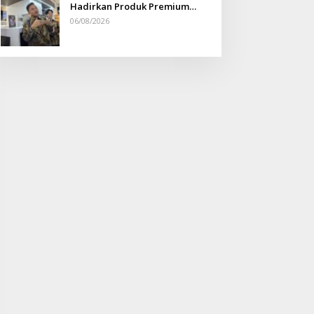
Hadirkan Produk Premium
Yang Makin Terjangkau
06/08/2026