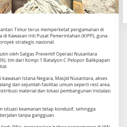
mantan Timur terus memperketat pengamanan di
 di Kawasan Inti Pusat Pemerintahan (KIPP), guna
oyek strategis nasional.
utin oleh Satgas Preventif Operasi Nusantara
), tim dari Kompi 1 Batalyon C Pelopor Balikpapan
tal.
ti kawasan Istana Negara, Masjid Nusantara, akses
ang dan sejumlah fasilitas umum seperti rest area.
istribusi material dan lokasi pembangunan Instalasi
n situasi keamanan tetap kondusif, sehingga
t berjalan tanpa gangguan.
 Andy Rifai, menegaskan bahwa pengamanan di IKN