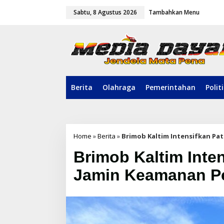
L
Sabtu, 8 Agustus 2026
Tambahkan Menu
e
w
a
t
i
k
e
k
o
Berita
Olahraga
Pemerintahan
Polit
n
t
e
n
Home
»
Berita
»
Brimob Kaltim Intensifkan Pa
Brimob Kaltim Inten
Jamin Keamanan 