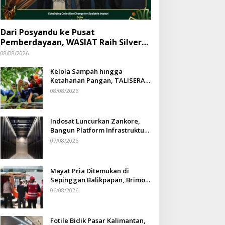
Dari Posyandu ke Pusat
Pemberdayaan, WASIAT Raih Silver
ISRA 2026
08/08/2026
Kelola Sampah hingga
Ketahanan Pangan, TALISERA
Diguyur Penghargaan
08/08/2026
Indosat Luncurkan Zankore,
Bangun Platform Infrastruktur
AI Terbesar di Asia Tenggara
07/08/2026
Mayat Pria Ditemukan di
Sepinggan Balikpapan, Brimob
Lakukan Pengamanan TKP
06/08/2026
Fotile Bidik Pasar Kalimantan,