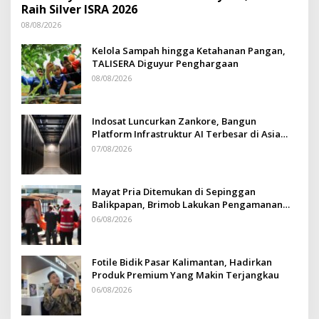
Raih Silver ISRA 2026
08/08/2026
Kelola Sampah hingga Ketahanan Pangan,
TALISERA Diguyur Penghargaan
08/08/2026
Indosat Luncurkan Zankore, Bangun
Platform Infrastruktur AI Terbesar di Asia
Tenggara
07/08/2026
Mayat Pria Ditemukan di Sepinggan
Balikpapan, Brimob Lakukan Pengamanan
TKP
06/08/2026
Fotile Bidik Pasar Kalimantan, Hadirkan
Produk Premium Yang Makin Terjangkau
06/08/2026