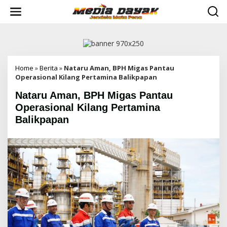
L
e
w
a
t
i
k
e
Home
»
Berita
»
Nataru Aman, BPH Migas Pantau
k
Operasional Kilang Pertamina Balikpapan
o
Nataru Aman, BPH Migas Pantau
n
t
Operasional Kilang Pertamina
e
Balikpapan
n