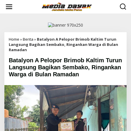
L
e
w
a
t
i
k
e
Home
»
Berita
»
Batalyon A Pelopor Brimob Kaltim Turun
k
Langsung Bagikan Sembako, Ringankan Warga di Bulan
o
Ramadan
n
Batalyon A Pelopor Brimob Kaltim Turun
t
e
Langsung Bagikan Sembako, Ringankan
n
Warga di Bulan Ramadan