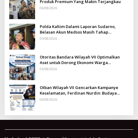
Produk Premium Yang Makin Terjangkau
06/08/2026
Polda Kaltim Dalami Laporan Sudarno,
Belasan Akun Medsos Masih Tahap
Penyelidikan
05/08/2026
Otoritas Bandara Wilayah VII Optimalkan
Aset untuk Dorong Ekonomi Warga
Sepinggan
05/08/2026
Otban Wilayah VII Gencarkan Kampanye
Keselamatan, Ferdinan Nurdin: Budaya
Safety Harus Jadi Komitmen Bersama
04/08/2026