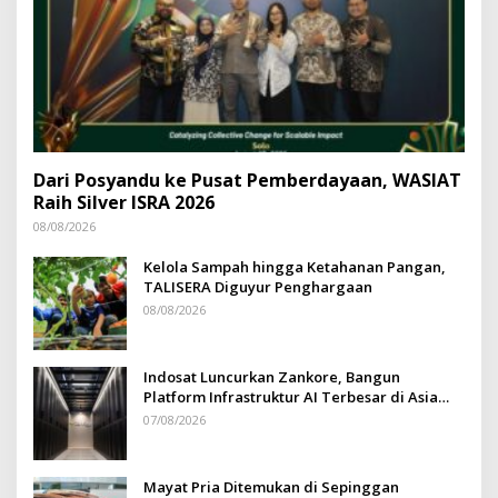
Dari Posyandu ke Pusat Pemberdayaan, WASIAT
Raih Silver ISRA 2026
08/08/2026
Kelola Sampah hingga Ketahanan Pangan,
TALISERA Diguyur Penghargaan
08/08/2026
Indosat Luncurkan Zankore, Bangun
Platform Infrastruktur AI Terbesar di Asia
Tenggara
07/08/2026
Mayat Pria Ditemukan di Sepinggan