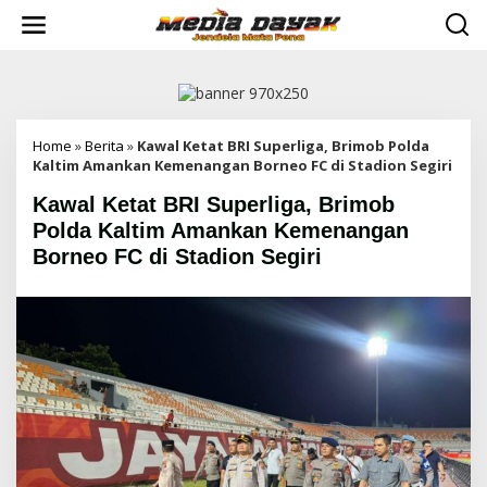
L
e
w
a
t
i
k
e
Home
»
Berita
»
Kawal Ketat BRI Superliga, Brimob Polda
k
Kaltim Amankan Kemenangan Borneo FC di Stadion Segiri
o
Kawal Ketat BRI Superliga, Brimob
n
t
Polda Kaltim Amankan Kemenangan
e
Borneo FC di Stadion Segiri
n