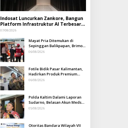
Indosat Luncurkan Zankore, Bangun
Platform Infrastruktur AI Terbesar
di Asia Tenggara
07/08/2026
Mayat Pria Ditemukan di
Sepinggan Balikpapan, Brimob
Lakukan Pengamanan TKP
06/08/2026
Fotile Bidik Pasar Kalimantan,
Hadirkan Produk Premium
Yang Makin Terjangkau
06/08/2026
Polda Kaltim Dalami Laporan
Sudarno, Belasan Akun Medsos
Masih Tahap Penyelidikan
05/08/2026
Otoritas Bandara Wilayah VII