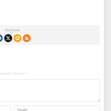
Ikuti Kami
ng wajib ditandai
*