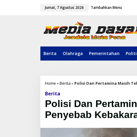
L
Jumat, 7 Agustus 2026
Tambahkan Menu
e
w
a
t
i
k
e
k
o
Berita
Olahraga
Pemerintahan
Polit
n
t
e
n
Home
»
Berita
»
Polisi Dan Pertamina Masih T
Berita
Polisi Dan Pertamin
Penyebab Kebakar