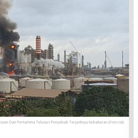
lisian Dan Pertamina Telusuri Penyebab Terjadinya Kebakaran.(Foto:ist).