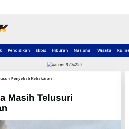
ik
Pendidikan
Ekbis
Hiburan
Nasional
Wisata
Kulin
elusuri Penyebab Kebakaran
a Masih Telusuri
an