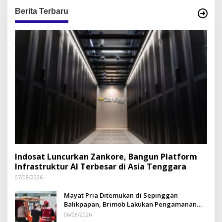
Berita Terbaru
Indosat Luncurkan Zankore, Bangun Platform
Infrastruktur AI Terbesar di Asia Tenggara
07/08/2026
Mayat Pria Ditemukan di Sepinggan
Balikpapan, Brimob Lakukan Pengamanan
TKP
06/08/2026