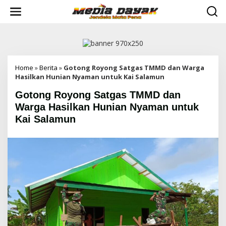
L
e
w
a
t
i
k
e
Home
»
Berita
»
Gotong Royong Satgas TMMD dan Warga
k
Hasilkan Hunian Nyaman untuk Kai Salamun
o
Gotong Royong Satgas TMMD dan
n
t
Warga Hasilkan Hunian Nyaman untuk
e
Kai Salamun
n