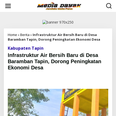
L
e
w
a
t
i
k
e
Home
»
Berita
»
Infrastruktur Air Bersih Baru di Desa
k
Baramban Tapin, Dorong Peningkatan Ekonomi Desa
o
Kabupaten Tapin
n
t
Infrastruktur Air Bersih Baru di Desa
e
Baramban Tapin, Dorong Peningkatan
n
Ekonomi Desa