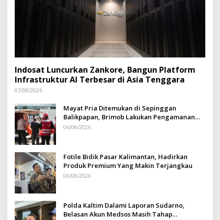
Indosat Luncurkan Zankore, Bangun Platform
Infrastruktur AI Terbesar di Asia Tenggara
07/08/2026
Mayat Pria Ditemukan di Sepinggan
Balikpapan, Brimob Lakukan Pengamanan
TKP
06/08/2026
Fotile Bidik Pasar Kalimantan, Hadirkan
Produk Premium Yang Makin Terjangkau
06/08/2026
Polda Kaltim Dalami Laporan Sudarno,
Belasan Akun Medsos Masih Tahap