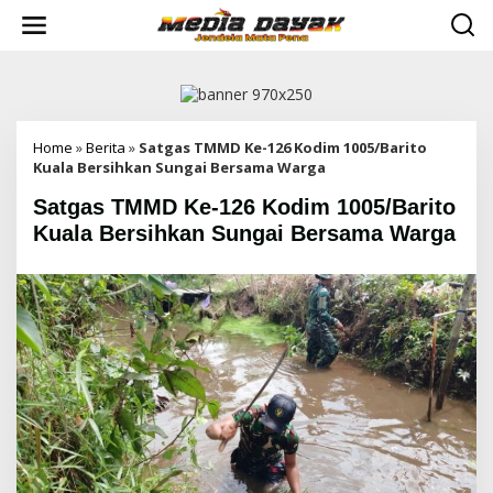
L
e
w
a
t
i
k
e
Home
»
Berita
»
Satgas TMMD Ke-126 Kodim 1005/Barito
k
Kuala Bersihkan Sungai Bersama Warga
o
Satgas TMMD Ke-126 Kodim 1005/Barito
n
t
Kuala Bersihkan Sungai Bersama Warga
e
n