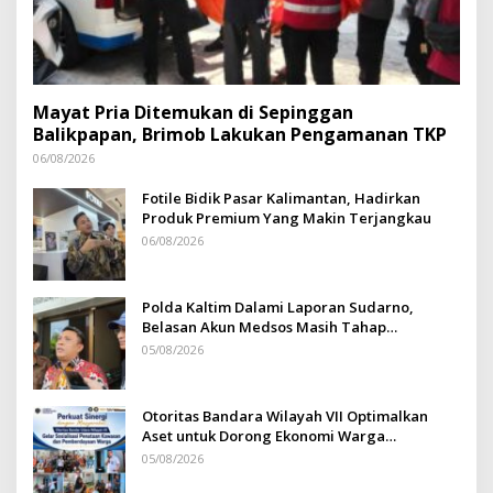
Mayat Pria Ditemukan di Sepinggan
Balikpapan, Brimob Lakukan Pengamanan TKP
06/08/2026
Fotile Bidik Pasar Kalimantan, Hadirkan
Produk Premium Yang Makin Terjangkau
06/08/2026
Polda Kaltim Dalami Laporan Sudarno,
Belasan Akun Medsos Masih Tahap
Penyelidikan
05/08/2026
Otoritas Bandara Wilayah VII Optimalkan
Aset untuk Dorong Ekonomi Warga
Sepinggan
05/08/2026