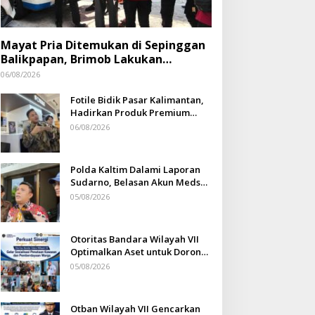
Mayat Pria Ditemukan di Sepinggan
Balikpapan, Brimob Lakukan
Pengamanan TKP
06/08/2026
Fotile Bidik Pasar Kalimantan,
Hadirkan Produk Premium
Yang Makin Terjangkau
06/08/2026
Polda Kaltim Dalami Laporan
Sudarno, Belasan Akun Medsos
Masih Tahap Penyelidikan
05/08/2026
Otoritas Bandara Wilayah VII
Optimalkan Aset untuk Dorong
Ekonomi Warga Sepinggan
05/08/2026
Otban Wilayah VII Gencarkan