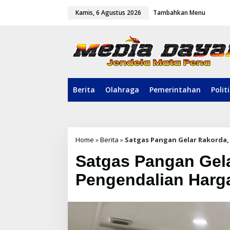
L
Kamis, 6 Agustus 2026
Tambahkan Menu
e
w
a
t
i
k
e
k
o
Berita
Olahraga
Pemerintahan
Polit
n
t
e
n
Home
»
Berita
»
Satgas Pangan Gelar Rakorda,
Satgas Pangan Gel
Pengendalian Harga