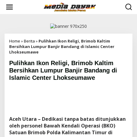
L
e
w
a
t
i
k
e
Home
»
Berita
»
Pulihkan Ikon Religi, Brimob Kaltim
k
Bersihkan Lumpur Banjir Bandang di Islamic Center
o
Lhokseumawe
n
Pulihkan Ikon Religi, Brimob Kaltim
t
e
Bersihkan Lumpur Banjir Bandang di
n
Islamic Center Lhokseumawe
Aceh Utara – Dedikasi tanpa batas ditunjukkan
oleh personel Bawah Kendali Operasi (BKO)
Satuan Brimob Polda Kalimantan Timur di