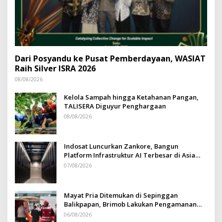
Dari Posyandu ke Pusat Pemberdayaan, WASIAT
Raih Silver ISRA 2026
08/08/2026
Kelola Sampah hingga Ketahanan Pangan,
TALISERA Diguyur Penghargaan
08/08/2026
Indosat Luncurkan Zankore, Bangun
Platform Infrastruktur AI Terbesar di Asia
Tenggara
07/08/2026
Mayat Pria Ditemukan di Sepinggan
Balikpapan, Brimob Lakukan Pengamanan
TKP
06/08/2026