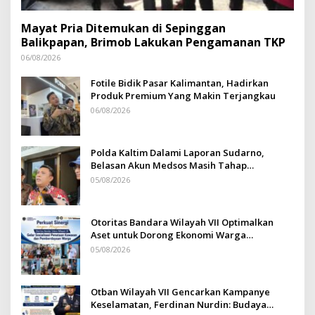
Mayat Pria Ditemukan di Sepinggan
Balikpapan, Brimob Lakukan Pengamanan TKP
06/08/2026
Fotile Bidik Pasar Kalimantan, Hadirkan
Produk Premium Yang Makin Terjangkau
06/08/2026
Polda Kaltim Dalami Laporan Sudarno,
Belasan Akun Medsos Masih Tahap
Penyelidikan
05/08/2026
Otoritas Bandara Wilayah VII Optimalkan
Aset untuk Dorong Ekonomi Warga
Sepinggan
05/08/2026
Otban Wilayah VII Gencarkan Kampanye
Keselamatan, Ferdinan Nurdin: Budaya