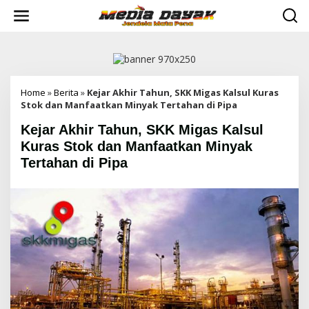
L
e
w
a
t
i
k
e
Home
»
Berita
»
Kejar Akhir Tahun, SKK Migas Kalsul Kuras
k
Stok dan Manfaatkan Minyak Tertahan di Pipa
o
Kejar Akhir Tahun, SKK Migas Kalsul
n
t
Kuras Stok dan Manfaatkan Minyak
e
Tertahan di Pipa
n