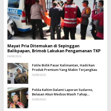
Mayat Pria Ditemukan di Sepinggan
Balikpapan, Brimob Lakukan Pengamanan TKP
06/08/2026
Fotile Bidik Pasar Kalimantan, Hadirkan
Produk Premium Yang Makin Terjangkau
06/08/2026
Polda Kaltim Dalami Laporan Sudarno,
Belasan Akun Medsos Masih Tahap
Penyelidikan
05/08/2026