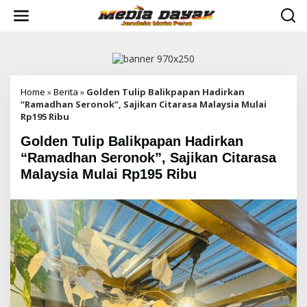
L
e
w
a
t
i
k
e
Home
»
Berita
»
Golden Tulip Balikpapan Hadirkan
k
“Ramadhan Seronok”, Sajikan Citarasa Malaysia Mulai
o
Rp195 Ribu
n
Golden Tulip Balikpapan Hadirkan
t
e
“Ramadhan Seronok”, Sajikan Citarasa
n
Malaysia Mulai Rp195 Ribu