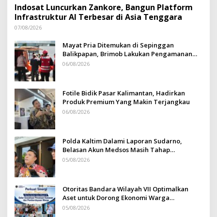
Indosat Luncurkan Zankore, Bangun Platform
Infrastruktur AI Terbesar di Asia Tenggara
07/08/2026
Mayat Pria Ditemukan di Sepinggan
Balikpapan, Brimob Lakukan Pengamanan
TKP
06/08/2026
Fotile Bidik Pasar Kalimantan, Hadirkan
Produk Premium Yang Makin Terjangkau
06/08/2026
Polda Kaltim Dalami Laporan Sudarno,
Belasan Akun Medsos Masih Tahap
Penyelidikan
05/08/2026
Otoritas Bandara Wilayah VII Optimalkan
Aset untuk Dorong Ekonomi Warga
Sepinggan
05/08/2026