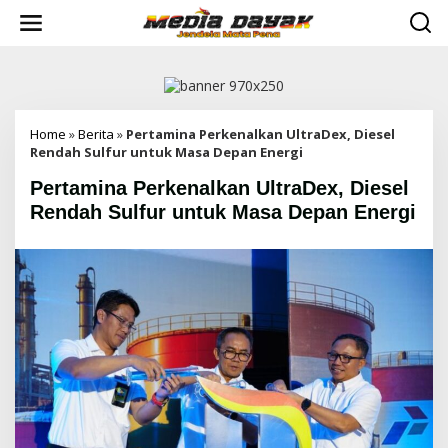
L
e
w
a
t
i
k
e
Home
»
Berita
»
Pertamina Perkenalkan UltraDex, Diesel
k
Rendah Sulfur untuk Masa Depan Energi
o
Pertamina Perkenalkan UltraDex, Diesel
n
t
Rendah Sulfur untuk Masa Depan Energi
e
n