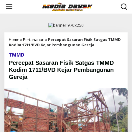
L
e
w
a
t
i
k
e
Home
»
Pertahanan
»
Percepat Sasaran Fisik Satgas TMMD
k
Kodim 1711/BVD Kejar Pembangunan Gereja
o
TMMD
n
t
Percepat Sasaran Fisik Satgas TMMD
e
Kodim 1711/BVD Kejar Pembangunan
n
Gereja