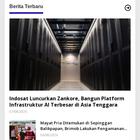
Berita Terbaru
Indosat Luncurkan Zankore, Bangun Platform
Infrastruktur AI Terbesar di Asia Tenggara
07/08/2026
Mayat Pria Ditemukan di Sepinggan
Balikpapan, Brimob Lakukan Pengamanan
TKP
06/08/2026