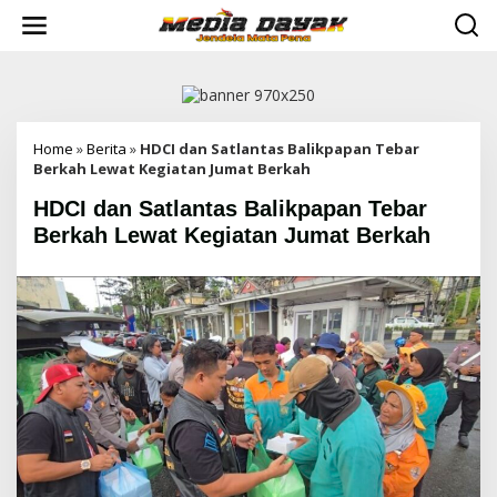
L
e
w
a
t
i
k
e
Home
»
Berita
»
HDCI dan Satlantas Balikpapan Tebar
k
Berkah Lewat Kegiatan Jumat Berkah
o
HDCI dan Satlantas Balikpapan Tebar
n
t
Berkah Lewat Kegiatan Jumat Berkah
e
n