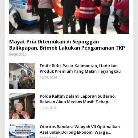
Mayat Pria Ditemukan di Sepinggan
Balikpapan, Brimob Lakukan Pengamanan TKP
06/08/2026
Fotile Bidik Pasar Kalimantan, Hadirkan
Produk Premium Yang Makin Terjangkau
06/08/2026
Polda Kaltim Dalami Laporan Sudarno,
Belasan Akun Medsos Masih Tahap
Penyelidikan
05/08/2026
Otoritas Bandara Wilayah VII Optimalkan
Aset untuk Dorong Ekonomi Warga
Sepinggan