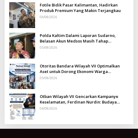
Fotile Bidik Pasar Kalimantan, Hadirkan
Produk Premium Yang Makin Terjangkau
06/08/2026
Polda Kaltim Dalami Laporan Sudarno,
Belasan Akun Medsos Masih Tahap
Penyelidikan
05/08/2026
Otoritas Bandara Wilayah VII Optimalkan
Aset untuk Dorong Ekonomi Warga
Sepinggan
05/08/2026
Otban Wilayah VII Gencarkan Kampanye
Keselamatan, Ferdinan Nurdin: Budaya
Safety Harus Jadi Komitmen Bersama
04/08/2026