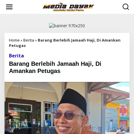
L
e
w
a
t
i
k
e
Home
»
Berita
»
Barang Berlebih Jamaah Haji, Di Amankan
k
Petugas
o
Berita
n
t
Barang Berlebih Jamaah Haji, Di
e
Amankan Petugas
n