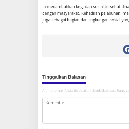
Ia menambahkan kegiatan sosial tersebut di
dengan masyarakat. Kehadiran pelabuhan, menur
juga sebagai bagian dari lingkungan sosial y
Tinggalkan Balasan
Alamat email Anda tidak akan dipublikasikan.
Ruas ya