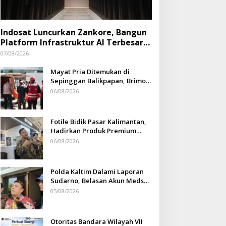
Indosat Luncurkan Zankore, Bangun
Platform Infrastruktur AI Terbesar
di Asia Tenggara
07/08/2026
Mayat Pria Ditemukan di
Sepinggan Balikpapan, Brimob
Lakukan Pengamanan TKP
06/08/2026
Fotile Bidik Pasar Kalimantan,
Hadirkan Produk Premium
Yang Makin Terjangkau
06/08/2026
Polda Kaltim Dalami Laporan
Sudarno, Belasan Akun Medsos
Masih Tahap Penyelidikan
05/08/2026
Otoritas Bandara Wilayah VII