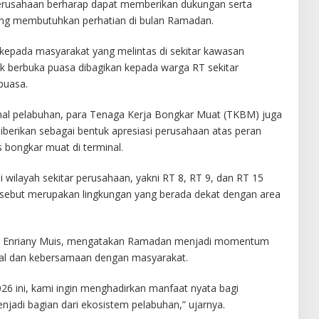
, perusahaan berharap dapat memberikan dukungan serta
ng membutuhkan perhatian di bulan Ramadan.
l kepada masyarakat yang melintas di sekitar kawasan
 berbuka puasa dibagikan kepada warga RT sekitar
puasa.
ional pelabuhan, para Tenaga Kerja Bongkar Muat (TKBM) juga
iberikan sebagai bentuk apresiasi perusahaan atas peran
 bongkar muat di terminal.
i wilayah sekitar perusahaan, yakni RT 8, RT 9, dan RT 15
rsebut merupakan lingkungan yang berada dekat dengan area
al, Enriany Muis, mengatakan Ramadan menjadi momentum
ial dan kebersamaan dengan masyarakat.
6 ini, kami ingin menghadirkan manfaat nyata bagi
njadi bagian dari ekosistem pelabuhan,” ujarnya.