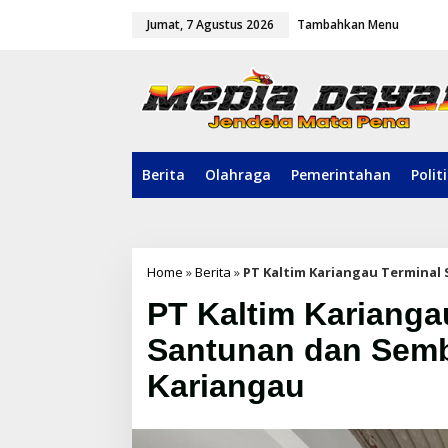
L
Jumat, 7 Agustus 2026
Tambahkan Menu
e
w
a
t
i
k
e
k
o
Berita
Olahraga
Pemerintahan
Polit
n
t
e
n
Home
»
Berita
»
PT Kaltim Kariangau Termina
PT Kaltim Karianga
Santunan dan Sem
Kariangau