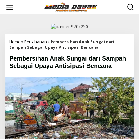
L
e
w
a
t
i
k
e
Home
»
Pertahanan
»
Pembersihan Anak Sungai dari
k
Sampah Sebagai Upaya Antisipasi Bencana
o
Pembersihan Anak Sungai dari Sampah
n
t
Sebagai Upaya Antisipasi Bencana
e
n