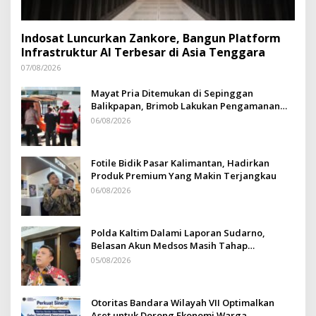
Indosat Luncurkan Zankore, Bangun Platform
Infrastruktur AI Terbesar di Asia Tenggara
07/08/2026
Mayat Pria Ditemukan di Sepinggan
Balikpapan, Brimob Lakukan Pengamanan
TKP
06/08/2026
Fotile Bidik Pasar Kalimantan, Hadirkan
Produk Premium Yang Makin Terjangkau
06/08/2026
Polda Kaltim Dalami Laporan Sudarno,
Belasan Akun Medsos Masih Tahap
Penyelidikan
05/08/2026
Otoritas Bandara Wilayah VII Optimalkan
Aset untuk Dorong Ekonomi Warga