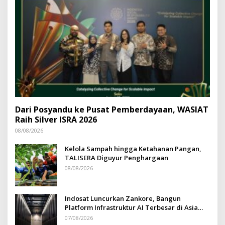
Dari Posyandu ke Pusat Pemberdayaan, WASIAT
Raih Silver ISRA 2026
08/08/2026
Kelola Sampah hingga Ketahanan Pangan,
TALISERA Diguyur Penghargaan
08/08/2026
Indosat Luncurkan Zankore, Bangun
Platform Infrastruktur AI Terbesar di Asia
Tenggara
07/08/2026