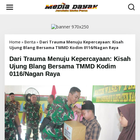
L
e
w
a
t
i
k
e
Home
»
Berita
»
Dari Trauma Menuju Kepercayaan: Kisah
k
Ujung Blang Bersama TMMD Kodim 0116/Nagan Raya
o
Dari Trauma Menuju Kepercayaan: Kisah
n
t
Ujung Blang Bersama TMMD Kodim
e
0116/Nagan Raya
n