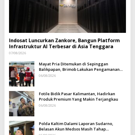
Indosat Luncurkan Zankore, Bangun Platform
Infrastruktur AI Terbesar di Asia Tenggara
07/08/2026
Mayat Pria Ditemukan di Sepinggan
Balikpapan, Brimob Lakukan Pengamanan
TKP
06/08/2026
Fotile Bidik Pasar Kalimantan, Hadirkan
Produk Premium Yang Makin Terjangkau
06/08/2026
Polda Kaltim Dalami Laporan Sudarno,
Belasan Akun Medsos Masih Tahap
Penyelidikan