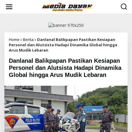
L
e
w
a
t
i
k
e
Home
»
Berita
»
Danlanal Balikpapan Pastikan Kesiapan
k
Personel dan Alutsista Hadapi Dinamika Global hingga
o
Arus Mudik Lebaran
n
Danlanal Balikpapan Pastikan Kesiapan
t
e
Personel dan Alutsista Hadapi Dinamika
n
Global hingga Arus Mudik Lebaran