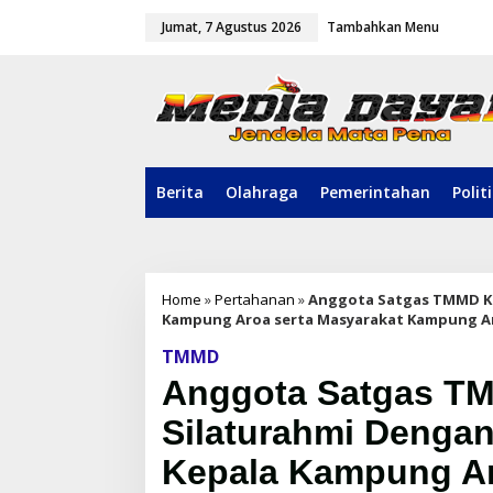
L
Jumat, 7 Agustus 2026
Tambahkan Menu
e
w
a
t
i
k
e
k
o
Berita
Olahraga
Pemerintahan
Polit
n
t
e
n
Home
»
Pertahanan
»
Anggota Satgas TMMD KE-
Kampung Aroa serta Masyarakat Kampung A
TMMD
Anggota Satgas TM
Silaturahmi Dengan
Kepala Kampung Ar