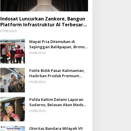
Indosat Luncurkan Zankore, Bangun
Platform Infrastruktur AI Terbesar
di Asia Tenggara
07/08/2026
Mayat Pria Ditemukan di
Sepinggan Balikpapan, Brimob
Lakukan Pengamanan TKP
06/08/2026
Fotile Bidik Pasar Kalimantan,
Hadirkan Produk Premium
Yang Makin Terjangkau
06/08/2026
Polda Kaltim Dalami Laporan
Sudarno, Belasan Akun Medsos
Masih Tahap Penyelidikan
05/08/2026
Otoritas Bandara Wilayah VII