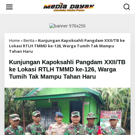
L
e
w
a
t
i
k
e
Home
»
Berita
»
Kunjungan Kapoksahli Pangdam XXII/TB ke
k
Lokasi RTLH TMMD ke-126, Warga Tumih Tak Mampu
o
Tahan Haru
n
Kunjungan Kapoksahli Pangdam XXII/TB
t
e
ke Lokasi RTLH TMMD ke-126, Warga
n
Tumih Tak Mampu Tahan Haru