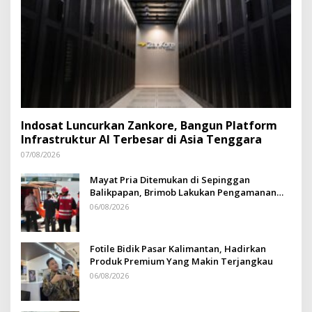
Indosat Luncurkan Zankore, Bangun Platform
Infrastruktur AI Terbesar di Asia Tenggara
07/08/2026
Mayat Pria Ditemukan di Sepinggan
Balikpapan, Brimob Lakukan Pengamanan
TKP
06/08/2026
Fotile Bidik Pasar Kalimantan, Hadirkan
Produk Premium Yang Makin Terjangkau
06/08/2026