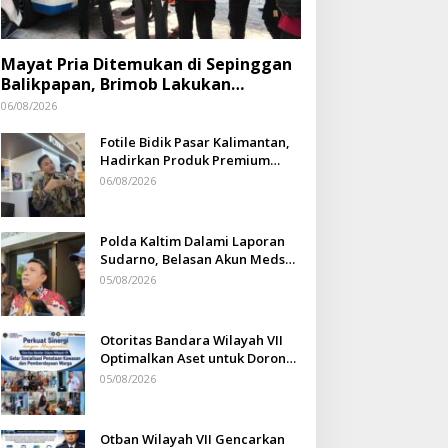
Mayat Pria Ditemukan di Sepinggan
Balikpapan, Brimob Lakukan
Pengamanan TKP
06/08/2026
Fotile Bidik Pasar Kalimantan,
Hadirkan Produk Premium
Yang Makin Terjangkau
06/08/2026
Polda Kaltim Dalami Laporan
Sudarno, Belasan Akun Medsos
Masih Tahap Penyelidikan
05/08/2026
Otoritas Bandara Wilayah VII
Optimalkan Aset untuk Dorong
Ekonomi Warga Sepinggan
05/08/2026
Otban Wilayah VII Gencarkan