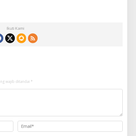
Ikuti Kami
ng wajib ditandai
*