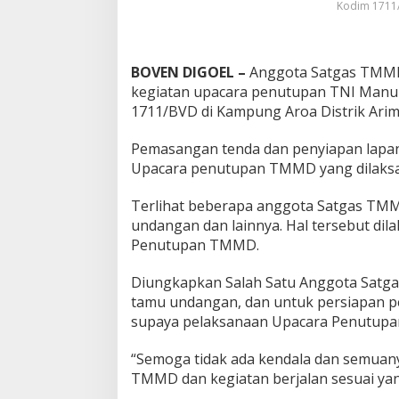
Kodim 1711/
BOVEN DIGOEL –
Anggota Satgas TMMD 
kegiatan upacara penutupan TNI Man
1711/BVD di Kampung Aroa Distrik Arim
Pemasangan tenda dan penyiapan lapa
Upacara penutupan TMMD yang dilaksan
Terlihat beberapa anggota Satgas TM
undangan dan lainnya. Hal tersebut di
Penutupan TMMD.
Diungkapkan Salah Satu Anggota Satg
tamu undangan, dan untuk persiapan pe
supaya pelaksanaan Upacara Penutupan
“Semoga tidak ada kendala dan semuany
TMMD dan kegiatan berjalan sesuai ya