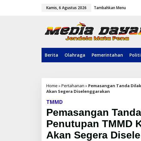
L
Kamis, 6 Agustus 2026
Tambahkan Menu
e
w
a
t
i
k
e
k
o
Berita
Olahraga
Pemerintahan
Polit
n
t
e
n
Home
»
Pertahanan
»
Pemasangan Tanda Dilak
Akan Segera Diselenggarakan
TMMD
Pemasangan Tanda 
Penutupan TMMD K
Akan Segera Disel