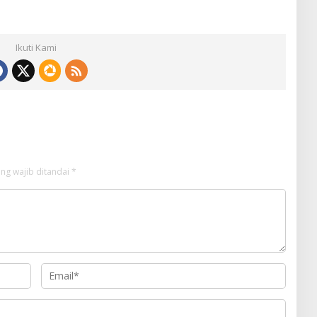
Ikuti Kami
ng wajib ditandai
*