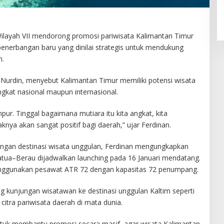
Wilayah VII mendorong promosi pariwisata Kalimantan Timur
penerbangan baru yang dinilai strategis untuk mendukung
h.
n Nurdin, menyebut Kalimantan Timur memiliki potensi wisata
gkat nasional maupun internasional.
pur. Tinggal bagaimana mutiara itu kita angkat, kita
nya akan sangat positif bagi daerah,” ujar Ferdinan.
gan destinasi wisata unggulan, Ferdinan mengungkapkan
ua–Berau dijadwalkan launching pada 16 Januari mendatang.
menggunakan pesawat ATR 72 dengan kapasitas 72 penumpang.
ng kunjungan wisatawan ke destinasi unggulan Kaltim seperti
tra pariwisata daerah di mata dunia.
uk membantu promosi secara masif, agar wisata Kalimantan