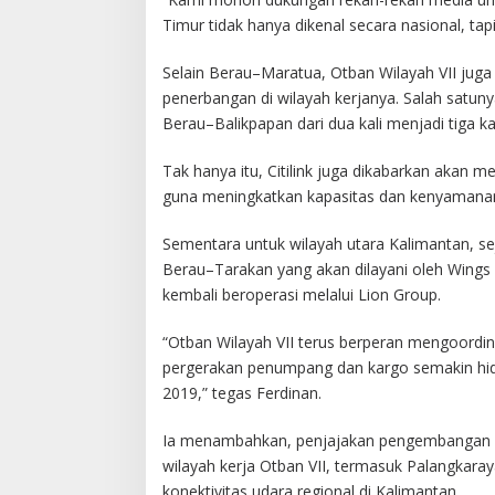
Timur tidak hanya dikenal secara nasional, tap
Selain Berau–Maratua, Otban Wilayah VII jug
penerbangan di wilayah kerjanya. Salah satun
Berau–Balikpapan dari dua kali menjadi tiga k
Tak hanya itu, Citilink juga dikabarkan akan 
guna meningkatkan kapasitas dan kenyaman
Sementara untuk wilayah utara Kalimantan, sej
Berau–Tarakan yang akan dilayani oleh Wings 
kembali beroperasi melalui Lion Group.
“Otban Wilayah VII terus berperan mengoordin
pergerakan penumpang dan kargo semakin hid
2019,” tegas Ferdinan.
Ia menambahkan, penjajakan pengembangan rut
wilayah kerja Otban VII, termasuk Palangkaray
konektivitas udara regional di Kalimantan.