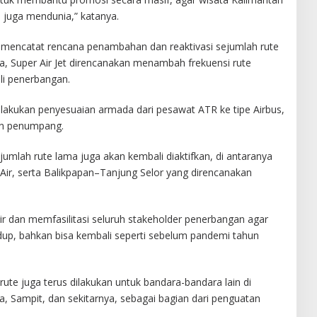
i juga mendunia,” katanya.
a mencatat rencana penambahan dan reaktivasi sejumlah rute
ya, Super Air Jet direncanakan menambah frekuensi rute
ali penerbangan.
melakukan penyesuaian armada dari pesawat ATR ke tipe Airbus,
an penumpang.
umlah rute lama juga akan kembali diaktifkan, di antaranya
Air, serta Balikpapan–Tanjung Selor yang direncanakan
ir dan memfasilitasi seluruh stakeholder penerbangan agar
up, bahkan bisa kembali seperti sebelum pandemi tahun
e juga terus dilakukan untuk bandara-bandara lain di
a, Sampit, dan sekitarnya, sebagai bagian dari penguatan