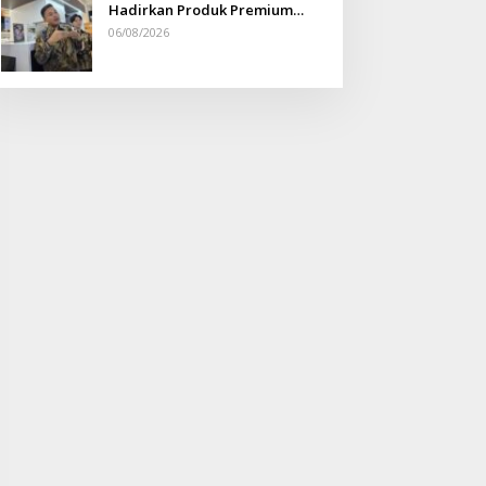
Hadirkan Produk Premium
Yang Makin Terjangkau
06/08/2026