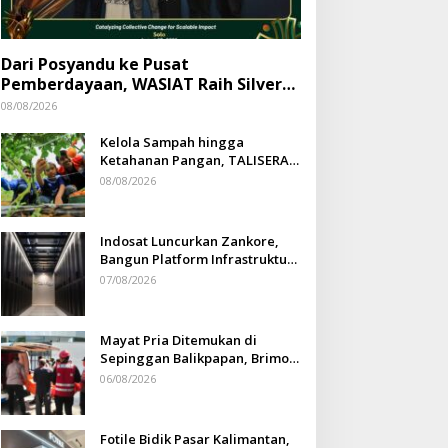
Dari Posyandu ke Pusat
Pemberdayaan, WASIAT Raih Silver
ISRA 2026
08/08/2026
Kelola Sampah hingga
Ketahanan Pangan, TALISERA
Diguyur Penghargaan
08/08/2026
Indosat Luncurkan Zankore,
Bangun Platform Infrastruktur
AI Terbesar di Asia Tenggara
07/08/2026
Mayat Pria Ditemukan di
Sepinggan Balikpapan, Brimob
Lakukan Pengamanan TKP
06/08/2026
Fotile Bidik Pasar Kalimantan,