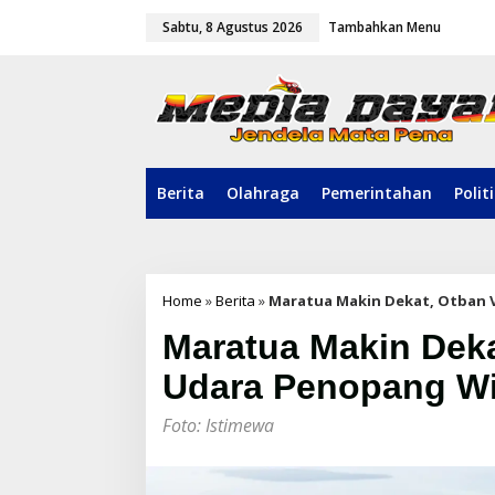
L
Sabtu, 8 Agustus 2026
Tambahkan Menu
e
w
a
t
i
k
e
k
o
Berita
Olahraga
Pemerintahan
Polit
n
t
e
n
Home
»
Berita
»
Maratua Makin Dekat, Otban V
Maratua Makin Deka
Udara Penopang Wi
Foto: Istimewa