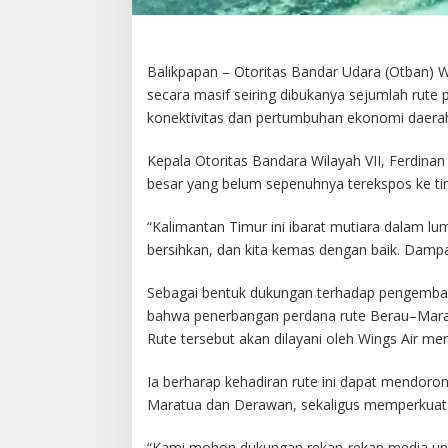
Balikpapan – Otoritas Bandar Udara (Otban) 
secara masif seiring dibukanya sejumlah rute 
konektivitas dan pertumbuhan ekonomi daera
Kepala Otoritas Bandara Wilayah VII, Ferdina
besar yang belum sepenuhnya terekspos ke tin
“Kalimantan Timur ini ibarat mutiara dalam lum
bersihkan, dan kita kemas dengan baik. Dampak
Sebagai bentuk dukungan terhadap pengemban
bahwa penerbangan perdana rute Berau–Marat
Rute tersebut akan dilayani oleh Wings Air 
Ia berharap kehadiran rute ini dapat mendoro
Maratua dan Derawan, sekaligus memperkuat ci
“Kami mohon dukungan rekan-rekan media unt