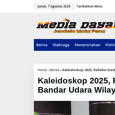
L
Jumat, 7 Agustus 2026
Tambahkan Menu
e
w
a
t
i
k
e
k
o
Berita
Olahraga
Pemerintahan
Polit
n
t
e
n
Home
»
Berita
»
Kaleidoskop 2025, Refleksi Ded
Kaleidoskop 2025, R
Bandar Udara Wilay