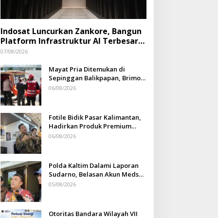
Indosat Luncurkan Zankore, Bangun
Platform Infrastruktur AI Terbesar
di Asia Tenggara
07/08/2026
Mayat Pria Ditemukan di
Sepinggan Balikpapan, Brimob
Lakukan Pengamanan TKP
06/08/2026
Fotile Bidik Pasar Kalimantan,
Hadirkan Produk Premium
Yang Makin Terjangkau
06/08/2026
Polda Kaltim Dalami Laporan
Sudarno, Belasan Akun Medsos
Masih Tahap Penyelidikan
05/08/2026
Otoritas Bandara Wilayah VII