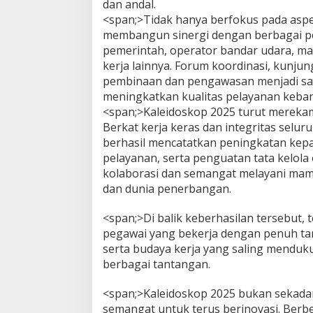
dan andal.
<span;>Tidak hanya berfokus pada aspek
membangun sinergi dengan berbagai p
pemerintah, operator bandar udara, ma
kerja lainnya. Forum koordinasi, kunjung
pembinaan dan pengawasan menjadi s
meningkatkan kualitas pelayanan keba
<span;>Kaleidoskop 2025 turut mereka
Berkat kerja keras dan integritas selur
berhasil mencatatkan peningkatan kepa
pelayanan, serta penguatan tata kelola
kolaborasi dan semangat melayani mam
dan dunia penerbangan.
<span;>Di balik keberhasilan tersebut, t
pegawai yang bekerja dengan penuh tan
serta budaya kerja yang saling menduk
berbagai tantangan.
<span;>Kaleidoskop 2025 bukan sekadar
semangat untuk terus berinovasi. Berb