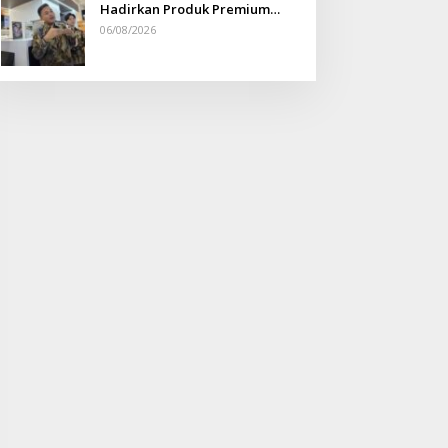
Hadirkan Produk Premium
Yang Makin Terjangkau
06/08/2026