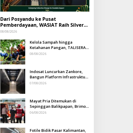
Dari Posyandu ke Pusat
Pemberdayaan, WASIAT Raih Silver
ISRA 2026
08/08/2026
Kelola Sampah hingga
Ketahanan Pangan, TALISERA
Diguyur Penghargaan
08/08/2026
Indosat Luncurkan Zankore,
Bangun Platform Infrastruktur
AI Terbesar di Asia Tenggara
07/08/2026
Mayat Pria Ditemukan di
Sepinggan Balikpapan, Brimob
Lakukan Pengamanan TKP
06/08/2026
Fotile Bidik Pasar Kalimantan,