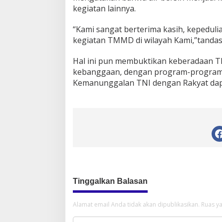
kegiatan lainnya.
“Kami sangat berterima kasih, kepedul
kegiatan TMMD di wilayah Kami,”tandas
Hal ini pun membuktikan keberadaan TN
kebanggaan, dengan program-program 
Kemanunggalan TNI dengan Rakyat dapa
Tinggalkan Balasan
Alamat email Anda tidak akan dipublikasikan.
Ruas ya