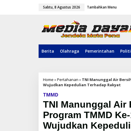
L
Sabtu, 8 Agustus 2026
Tambahkan Menu
e
w
a
t
i
k
e
k
o
Berita
Olahraga
Pemerintahan
Polit
n
t
e
n
Home
»
Pertahanan
»
TNI Manunggal Air Bersi
Wujudkan Kepedulian Terhadap Rakyat
TMMD
TNI Manunggal Air 
Program TMMD Ke-1
Wujudkan Kepeduli