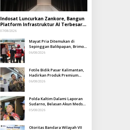
Indosat Luncurkan Zankore, Bangun
Platform Infrastruktur AI Terbesar
di Asia Tenggara
07/08/2026
Mayat Pria Ditemukan di
Sepinggan Balikpapan, Brimob
Lakukan Pengamanan TKP
06/08/2026
Fotile Bidik Pasar Kalimantan,
Hadirkan Produk Premium
Yang Makin Terjangkau
06/08/2026
Polda Kaltim Dalami Laporan
Sudarno, Belasan Akun Medsos
Masih Tahap Penyelidikan
05/08/2026
Otoritas Bandara Wilayah VII