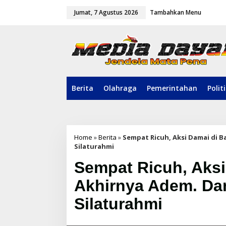
L
Jumat, 7 Agustus 2026
Tambahkan Menu
e
w
a
t
i
k
e
k
o
Berita
Olahraga
Pemerintahan
Polit
n
t
e
n
Home
»
Berita
»
Sempat Ricuh, Aksi Damai di 
Silaturahmi
Sempat Ricuh, Aksi
Akhirnya Adem. Da
Silaturahmi