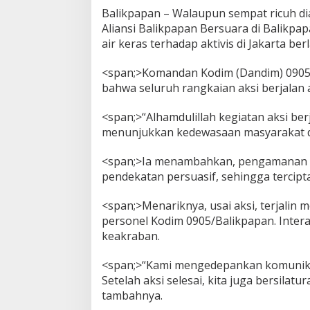
Balikpapan – Walaupun sempat ricuh dia
Aliansi Balikpapan Bersuara di Balikpa
air keras terhadap aktivis di Jakarta be
<span;>Komandan Kodim (Dandim) 0905
bahwa seluruh rangkaian aksi berjalan
<span;>“Alhamdulillah kegiatan aksi berj
menunjukkan kedewasaan masyarakat da
<span;>Ia menambahkan, pengamanan 
pendekatan persuasif, sehingga tercipt
<span;>Menariknya, usai aksi, terjalin
personel Kodim 0905/Balikpapan. Inter
keakraban.
<span;>“Kami mengedepankan komunikas
Setelah aksi selesai, kita juga bersil
tambahnya.