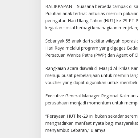
BALIKPAPAN – Suasana berbeda tampak di sala
Puluhan anak terlihat antusias memilih pakaia
peringatan Hari Ulang Tahun (HUT) ke-29 PT P
kegiatan sosial berbagi kebahagiaan menjelan
Sebanyak 55 anak dari sekitar wilayah opera
Hari Raya melalui program yang digagas Badan
Persatuan Wanita Patra (PWP) dan Agent of C
Rangkaian acara diawali di Masjid Al Ikhlas K
menuju pusat perbelanjaan untuk memilih lan
voucher yang dapat digunakan untuk membeli p
Executive General Manager Regional Kalimanta
perusahaan menjadi momentum untuk memperku
“Perayaan HUT ke-29 ini bukan sekadar seremo
menghadirkan manfaat nyata bagi masyarakat 
menyambut Lebaran,” ujarnya.