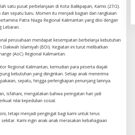
h satu pusat perbelanjaan di Kota Balikpapan, Kamis (27/2).
n dan sepatu baru. Momen itu menjadi bagian dari rangkaian
ertamina Patra Niaga Regional Kalimantan yang diisi dengan
g Lebaran.
sional perusahaan mendapat kesempatan berbelanja kebutuhan
 Dakwah Islamiyah (BDI). Kegiatan ini turut melibatkan
hange (AoC) Regional Kalimantan.
antor Regional Kalimantan, kemudian para peserta diajak
gsung kebutuhan yang diinginkan. Setiap anak menerima
akaian, sepatu, hingga perlengkapan penunjang lainnya.
n, Isfahani, mengatakan bahwa peringatan hari jadi
at nilai kepedulian sosial.
ni, tetapi menjadi pengingat bagi kami untuk terus
sekitar. Kami ingin anak-anak merasakan kebahagiaan