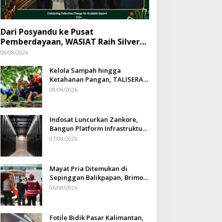
Dari Posyandu ke Pusat
Pemberdayaan, WASIAT Raih Silver
ISRA 2026
08/08/2026
Kelola Sampah hingga
Ketahanan Pangan, TALISERA
Diguyur Penghargaan
08/08/2026
Indosat Luncurkan Zankore,
Bangun Platform Infrastruktur
AI Terbesar di Asia Tenggara
07/08/2026
Mayat Pria Ditemukan di
Sepinggan Balikpapan, Brimob
Lakukan Pengamanan TKP
06/08/2026
Fotile Bidik Pasar Kalimantan,