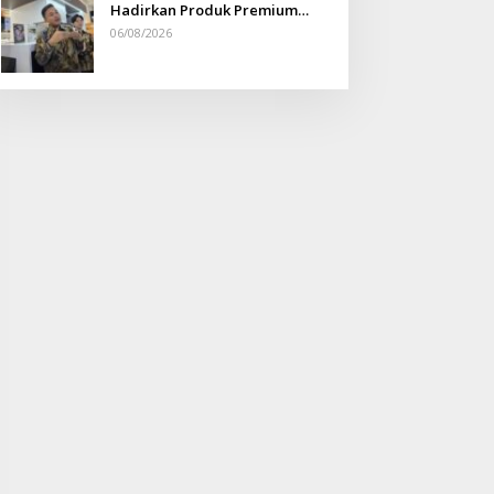
Hadirkan Produk Premium
Yang Makin Terjangkau
06/08/2026