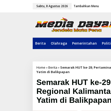
L
Sabtu, 8 Agustus 2026
Tambahkan Menu
e
w
a
t
i
k
e
k
o
Berita
Olahraga
Pemerintahan
Polit
n
t
e
n
Home
»
Berita
»
Semarak HUT ke-29, Pertamina
Yatim di Balikpapan
Semarak HUT ke-29,
Regional Kalimant
Yatim di Balikpapa