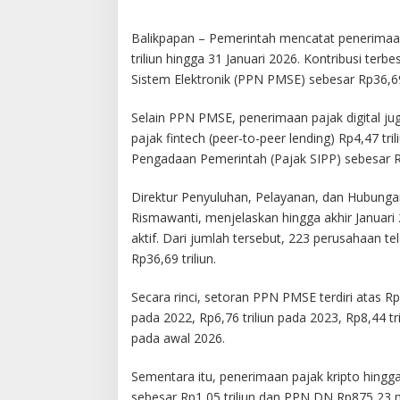
Balikpapan – Pemerintah mencatat penerimaan
triliun hingga 31 Januari 2026. Kontribusi ter
Sistem Elektronik (PPN PMSE) sebesar Rp36,69 
Selain PPN PMSE, penerimaan pajak digital juga
pajak fintech (peer-to-peer lending) Rp4,47 tri
Pengadaan Pemerintah (Pajak SIPP) sebesar Rp4
Direktur Penyuluhan, Pelayanan, dan Hubungan
Rismawanti, menjelaskan hingga akhir Januar
aktif. Dari jumlah tersebut, 223 perusahaan 
Rp36,69 triliun.
Secara rinci, setoran PPN PMSE terdiri atas Rp7
pada 2022, Rp6,76 triliun pada 2023, Rp8,44 tri
pada awal 2026.
Sementara itu, penerimaan pajak kripto hingga 
sebesar Rp1,05 triliun dan PPN DN Rp875,23 m