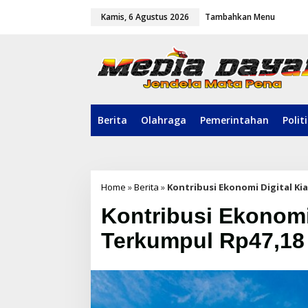
L
Kamis, 6 Agustus 2026
Tambahkan Menu
e
w
a
t
i
k
e
k
o
Berita
Olahraga
Pemerintahan
Polit
n
t
e
n
Home
»
Berita
»
Kontribusi Ekonomi Digital Kia
Kontribusi Ekonomi 
Terkumpul Rp47,18 