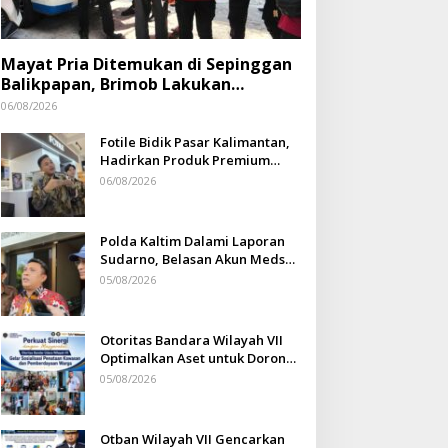
Mayat Pria Ditemukan di Sepinggan
Balikpapan, Brimob Lakukan
Pengamanan TKP
06/08/2026
Fotile Bidik Pasar Kalimantan,
Hadirkan Produk Premium
Yang Makin Terjangkau
06/08/2026
Polda Kaltim Dalami Laporan
Sudarno, Belasan Akun Medsos
Masih Tahap Penyelidikan
05/08/2026
Otoritas Bandara Wilayah VII
Optimalkan Aset untuk Dorong
Ekonomi Warga Sepinggan
05/08/2026
Otban Wilayah VII Gencarkan