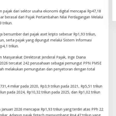
 pajak dari sektor usaha ekonomi digital mencapai Rp47,18
besar berasal dari Pajak Pertambahan Nilai Perdagangan Melalui
triliun.
 bersumber dari pajak aset kripto sebesar Rp1,93 triliun,
liun, serta pajak yang dipungut melalui Sistem Informasi
,1 triliun.
 Masyarakat Direktorat Jenderal Pajak, Inge Diana
i 2026 tercatat 242 perusahaan sebagai pemungut PPN PMSE
telah melakukan pemungutan dan penyetoran dengan total
31,4 miliar pada 2020, Rp3,9 triliun pada 2021, Rp5,51 triliun
liun pada 2024, Rp10,32 triliun pada 2025, dan Rp1,02 triliun
Januari 2026 mencapai Rp1,93 triliun yang terdiri atas PPh 22
iliar. Adapun pajak fintech menyumbang Rp4,47 triliun yang