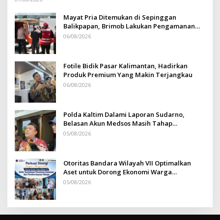
Mayat Pria Ditemukan di Sepinggan
Balikpapan, Brimob Lakukan Pengamanan
TKP
06/08/2026
Fotile Bidik Pasar Kalimantan, Hadirkan
Produk Premium Yang Makin Terjangkau
06/08/2026
Polda Kaltim Dalami Laporan Sudarno,
Belasan Akun Medsos Masih Tahap
Penyelidikan
05/08/2026
Otoritas Bandara Wilayah VII Optimalkan
Aset untuk Dorong Ekonomi Warga
Sepinggan
05/08/2026