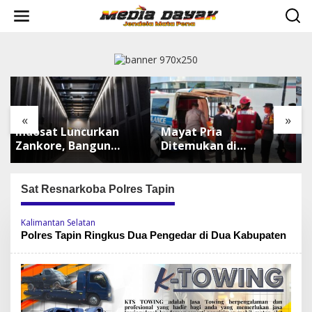
L
e
w
a
t
i
k
e
k
«
»
o
n
Mayat Pria
Fotile Bidik Pasar
n
t
Ditemukan di
Kalimantan, Hadirkan
e
Sepinggan
Produk Premium
n
Balikpapan, Brimob
Yang Makin
Lakukan
Terjangkau
Sat Resnarkoba Polres Tapin
Pengamanan TKP
Kalimantan Selatan
Polres Tapin Ringkus Dua Pengedar di Dua Kabupaten