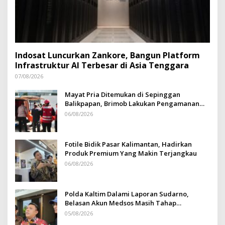
Indosat Luncurkan Zankore, Bangun Platform
Infrastruktur AI Terbesar di Asia Tenggara
07/08/2026
Mayat Pria Ditemukan di Sepinggan
Balikpapan, Brimob Lakukan Pengamanan
TKP
06/08/2026
Fotile Bidik Pasar Kalimantan, Hadirkan
Produk Premium Yang Makin Terjangkau
06/08/2026
Polda Kaltim Dalami Laporan Sudarno,
Belasan Akun Medsos Masih Tahap
Penyelidikan
05/08/2026