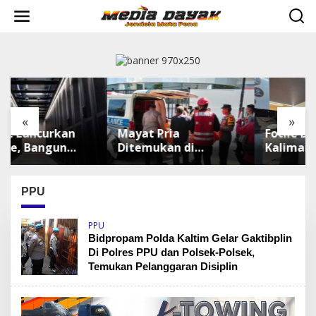
L
e
w
a
t
i
k
e
k
«
»
o
Mayat Pria
Fotile Bidik Pasar
n
t
Ditemukan di
Kalimantan, Hadirkan
e
Sepinggan
Produk Premium
n
Balikpapan, Brimob
Yang Makin
Lakukan
Terjangkau
PPU
Pengamanan TKP
PPU
Bidpropam Polda Kaltim Gelar Gaktibplin
Di Polres PPU dan Polsek-Polsek,
Temukan Pelanggaran Disiplin